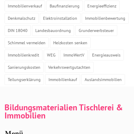
Immobilienverkauf
Baufinanzierung
Energieeffizienz
Denkmalschutz
Elektroinstallation
Immobilienbewertung
DIN 18040
Landesbauordnung
Grunderwerbsteuer
Schimmel vermeiden
Heizkosten senken
Immobilienkredit
WEG
ImmoWertV
Energieausweis
Sanierungskosten
Verkehrswertgutachten
Teilungserklärung
Immobilienkauf
Auslandsimmobilien
Bildungsmaterialien Tischlerei &
Immobilien
Menü