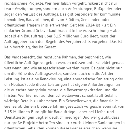
rechtssichere Projekte. Wer hier falsch vorgeht, riskiert nicht nur
teure Verzögerungen, sondern auch Anfechtungen, Bußgelder oder
sogar den Verlust des Auftrags.
Das gilt besonders für
kommunale
Immobilien
,
Bauvorhaben, die von Städten, Gemeinden oder
öffentlichen Trägern initiiert werden
. Seit Mai 2024 ist klar: Ein
einfacher Grundstücksverkauf braucht keine Ausschreibung – aber
sobald ein Bauauftrag über 5,15 Millionen Euro liegt, muss der
Auftraggeber nach den Regeln des Vergaberechts vorgehen. Das ist
kein Vorschlag, das ist Gesetz.
Das
Vergaberecht
,
der rechtliche Rahmen, der beschreibt, wie
öffentliche Aufträge vergeben werden müssen
unterscheidet genau,
was wann und wie ausgeschrieben werden muss. Es geht nicht nur
um die Höhe des Auftragswertes, sondern auch um die Art der
Leistung. Ist es eine Renovierung, eine energetische Sanierung oder
ein Neubau? Jede dieser Leistungen hat eigene Anforderungen an
die Ausschreibungsdokumente, die Bewertungskriterien und die
Fristen. Wer hier nur auf den Schwellenwert schaut, läuft Gefahr,
wichtige Details zu übersehen. Ein
Schwellenwert
,
die finanzielle
Grenze, ab der ein Bieterverfahren gesetzlich vorgeschrieben ist
von
5,15 Millionen Euro gilt für Bauaufträge – aber bei Liefer- und
Dienstleistungen liegt er deutlich niedriger. Und wer glaubt, dass
nur große Projekte betroffen sind, irrt: Auch kleinere Sanierungen in
öffentlichen Gebäuden können diese Grenze erreichen, wenn sie