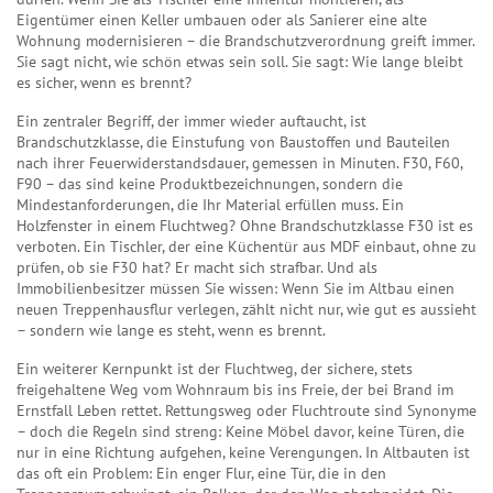
Eigentümer einen Keller umbauen oder als Sanierer eine alte
Wohnung modernisieren – die Brandschutzverordnung greift immer.
Sie sagt nicht, wie schön etwas sein soll. Sie sagt: Wie lange bleibt
es sicher, wenn es brennt?
Ein zentraler Begriff, der immer wieder auftaucht, ist
Brandschutzklasse
,
die Einstufung von Baustoffen und Bauteilen
nach ihrer Feuerwiderstandsdauer, gemessen in Minuten
.
F30, F60,
F90
– das sind keine Produktbezeichnungen, sondern die
Mindestanforderungen, die Ihr Material erfüllen muss. Ein
Holzfenster in einem Fluchtweg? Ohne Brandschutzklasse F30 ist es
verboten. Ein Tischler, der eine Küchentür aus MDF einbaut, ohne zu
prüfen, ob sie F30 hat? Er macht sich strafbar. Und als
Immobilienbesitzer müssen Sie wissen: Wenn Sie im Altbau einen
neuen Treppenhausflur verlegen, zählt nicht nur, wie gut es aussieht
– sondern wie lange es steht, wenn es brennt.
Ein weiterer Kernpunkt ist der
Fluchtweg
,
der sichere, stets
freigehaltene Weg vom Wohnraum bis ins Freie, der bei Brand im
Ernstfall Leben rettet
.
Rettungsweg
oder
Fluchtroute
sind Synonyme
– doch die Regeln sind streng: Keine Möbel davor, keine Türen, die
nur in eine Richtung aufgehen, keine Verengungen. In Altbauten ist
das oft ein Problem: Ein enger Flur, eine Tür, die in den