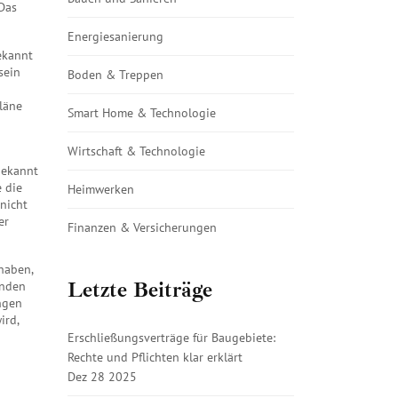
Das
Energiesanierung
ekannt
sein
Boden & Treppen
läne
Smart Home & Technologie
Wirtschaft & Technologie
bekannt
 die
Heimwerken
nicht
er
Finanzen & Versicherungen
haben,
Letzte Beiträge
inden
ungen
ird,
Erschließungsverträge für Baugebiete:
Rechte und Pflichten klar erklärt
Dez 28 2025