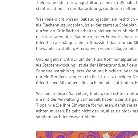
Tiefgarage oder der Umgestaltung eines Straßenabsch
steht nicht nur in der Bauordnung, sondern ist oft eine
Was viele nicht wissen:
Bebauungsplan
,
ein rechtlich
als
Flächennutzungsplan
, ist er der zentrale Spielplan
dürfen, ob Grünflächen erhalten bleiben oder ob ein 
meistens, wenn der Plan noch in der Entwurfsphase i
öffentlich aushängen, aber oft passiert das so unauff
Einwände zu stellen, Alternativen vorzuschlagen oder
Und es geht nicht nur um den Plan.
Kommunalplanun
als
Stadtentwicklung
, ist sie der Hintergrund, auf d
Sonneneinstrahlung Ihrer Wohnung blockiert, oder das
nur ein Problem, sondern ein Recht, das zu melden. Vi
öffentlichen Sitzungen, die auch abends stattfinden. Es
Was Sie in dieser Sammlung finden, sind echte Erfah
die mit der Verwaltung verhandelt haben oder die gele
Tipps, wie Sie Ihre Einwände formulieren, damit sie z
achten müssen. Es geht nicht darum, alles zu blockier
sondern auch lebenswert bleibt.