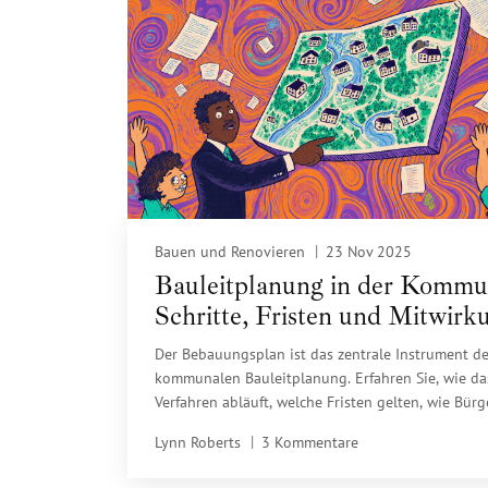
Bauen und Renovieren
23 Nov 2025
Bauleitplanung in der Kommu
Schritte, Fristen und Mitwirk
im Bebauungsplanverfahren
Der Bebauungsplan ist das zentrale Instrument de
kommunalen Bauleitplanung. Erfahren Sie, wie da
Verfahren abläuft, welche Fristen gelten, wie Bürg
mitwirken können und warum die Verfahren so la
Lynn Roberts
3 Kommentare
dauern - mit aktuellen Zahlen und Lösungsansätz
2025.