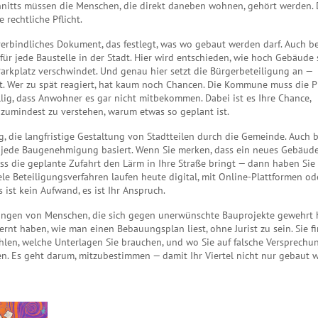
nitts müssen die Menschen, die direkt daneben wohnen, gehört werden. 
 rechtliche Pflicht.
 verbindliches Dokument, das festlegt, was wo gebaut werden darf
. Auch b
 für jede Baustelle in der Stadt
. Hier wird entschieden, wie hoch Gebäude 
Parkplatz verschwindet. Und genau hier setzt die Bürgerbeteiligung an —
st. Wer zu spät reagiert, hat kaum noch Chancen. Die Kommune muss die P
ällig, dass Anwohner es gar nicht mitbekommen. Dabei ist es Ihre Chance,
 zumindest zu verstehen, warum etwas so geplant ist.
g
,
die langfristige Gestaltung von Stadtteilen durch die Gemeinde
. Auch 
em jede Baugenehmigung basiert
. Wenn Sie merken, dass ein neues Gebäude
s die geplante Zufahrt den Lärm in Ihre Straße bringt — dann haben Sie 
ele Beteiligungsverfahren laufen heute digital, mit Online-Plattformen od
 ist kein Aufwand, es ist Ihr Anspruch.
rungen von Menschen, die sich gegen unerwünschte Bauprojekte gewehrt 
rnt haben, wie man einen Bebauungsplan liest, ohne Jurist zu sein. Sie f
ählen, welche Unterlagen Sie brauchen, und wo Sie auf falsche Versprech
en. Es geht darum, mitzubestimmen — damit Ihr Viertel nicht nur gebaut w