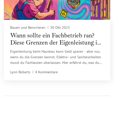
Bauen und Renovieren
30 Okt 2025
Wann sollte ein Fachbetrieb ran?
Diese Grenzen der Eigenleistung im
Haus müssen Sie kennen
Eigenleistung beim Hausbau kann Geld sparen - aber nur,
wenn du die Grenzen kennst. Elektro- und Sanitärarbeiten
musst du Fachleuten überlassen. Hier erfährst du, was du
wirklich selbst machen darfst und wo du riskierst, mehr zu
Lynn Roberts
4 Kommentare
verlieren als zu sparen.