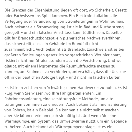
Die Grenzen der Eigenleistung liegen oft dort, wo Sicherheit, Gesetz
oder Fachwissen ins Spiel kommen. Ein
Elektroinstallation
,
die
Verlegung oder Veränderung von Stromleitungen in Wohnräumen
.
Auch bekannt als
Stromverlegung
, ist sie in Bad und Küche streng
geregelt – und ein falscher Anschluss kann tödlich sein.
Dasselbe
gilt für
Brandschutzkonzept
,
ein planerisches Nachweisverfahren,
das sicherstellt, dass ein Gebäude im Brandfall nicht
zusammenbricht
. Auch bekannt als
Brandschutznachweis
, ist es bei
größeren Sanierungen gesetzlich vorgeschrieben.
Wer hier spart,
riskiert nicht nur Strafen, sondern auch die Versicherung. Und wer
glaubt, mit einem Hygrometer die Raumluftfeuchte messen zu
können, um Schimmel zu verhindern, unterschätzt, dass die Ursache
oft in der baulichen Abfolge liegt – und nicht im falschen Lüften.
Es ist kein Zeichen von Schwäche, einen Handwerker zu holen. Es ist
klug, wenn Sie wissen, wo Ihre Fähigkeiten enden. Ein
Rohrinnensanierung
,
eine zerstörungsfreie Methode, um alte
Leitungen von innen zu erneuern
. Auch bekannt als
Innensanierung
von Rohren
, ist ein Beispiel: Sie können sie nicht selbst machen –
aber Sie können erkennen, ob sie nötig ist.
Und wenn Sie eine
Wärmepumpe
,
ein System, das Umweltwärme nutzt, um ein Gebäude
zu heizen
. Auch bekannt als
Wärmepumpenanlage
, ist es ein