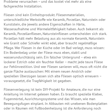
Probleme verursachen – und das kostet viel mehr als eine
fachgerechte Installation.
Fliesen sind kein Einheitsprodukt.
Fliesenmaterialien
,
unterschiedliche Werkstoffe wie Keramik, Porzellan, Naturstein oder
Kunststein, die jeweils andere Eigenschaften in Härte,
Wasseraufnahme und Wärmeleitfähigkeit haben
. Auch bekannt als
Keramik
,
Porzellanfliesen
,
Natursteinfliesen
unterscheiden sich stark.
Porzellan hält mehr Belastung aus als normale Keramik, Naturstein
wie Granit oder Schiefer wirkt edel, aber braucht regelmäßige
Pflege. Wer Fliesen in der Küche oder im Bad verlegt, muss wissen:
Ein Bodenbelag unter der Fliese muss eben, stabil und
wasserundurchlässig sein. Ein falscher Untergrund – etwa ein
lockerer Estrich oder ein feuchter Keller – macht jede teure Fliese
zur Fehlinvestition. Und wer Fliesen sanieren will, muss oft nicht die
ganze Fläche austauschen: Mit einem neuen Anstrich oder
speziellen Überzügen lassen sich alte Fliesen optisch erneuern –
vorausgesetzt, die Tragfähigkeit ist gegeben.
Fliesenverlegung ist kein DIY-Projekt für Amateure, die nur eine
Anleitung im Internet gelesen haben. Es braucht spezielle Kleber,
Fugenmörtel, Ausrichtungssysteme und das Wissen, wie man
Bewegungsfugen einplant. In Altbauten mit unebenen Bodenplatten
oder in Räumen mit Fußbodenheizung ist die Anforderung noch