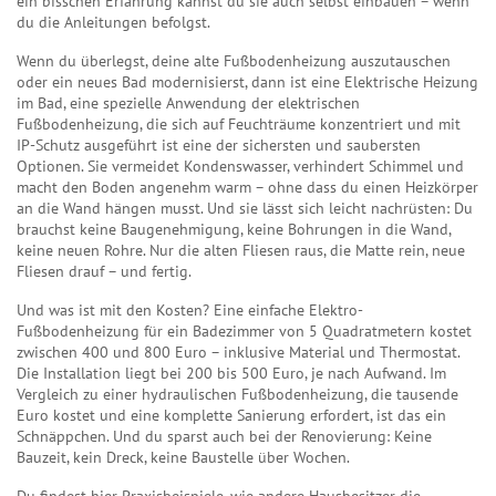
ein bisschen Erfahrung kannst du sie auch selbst einbauen – wenn
du die Anleitungen befolgst.
Wenn du überlegst, deine alte Fußbodenheizung auszutauschen
oder ein neues Bad modernisierst, dann ist eine
Elektrische Heizung
im Bad
,
eine spezielle Anwendung der elektrischen
Fußbodenheizung, die sich auf Feuchträume konzentriert und mit
IP-Schutz ausgeführt ist
eine der sichersten und saubersten
Optionen. Sie vermeidet Kondenswasser, verhindert Schimmel und
macht den Boden angenehm warm – ohne dass du einen Heizkörper
an die Wand hängen musst. Und sie lässt sich leicht nachrüsten: Du
brauchst keine Baugenehmigung, keine Bohrungen in die Wand,
keine neuen Rohre. Nur die alten Fliesen raus, die Matte rein, neue
Fliesen drauf – und fertig.
Und was ist mit den Kosten? Eine einfache Elektro-
Fußbodenheizung für ein Badezimmer von 5 Quadratmetern kostet
zwischen 400 und 800 Euro – inklusive Material und Thermostat.
Die Installation liegt bei 200 bis 500 Euro, je nach Aufwand. Im
Vergleich zu einer hydraulischen Fußbodenheizung, die tausende
Euro kostet und eine komplette Sanierung erfordert, ist das ein
Schnäppchen. Und du sparst auch bei der Renovierung: Keine
Bauzeit, kein Dreck, keine Baustelle über Wochen.