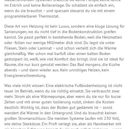
im Estrich und keine Boileranlage. Du schaltest sie einfach ein,
wenn du sie brauchst – und sparsam steuerst du sie mit einem
programmierbaren Thermostat.
Diese Art von Heizung ist kein Luxus, sondern eine kluge Lösung für
Sanierungen, wo du nicht tief in die Bodenkonstruktion greifen
kannst. Sie passt perfekt in bestehende Böden, weil die Heizmatten
oder -folien nur wenige Millimeter dick sind. Du legst sie unter
Fliesen, Stein oder Laminat – und schon verteilt sich die Wärme
gleichmäßig. Wer schon mal barfuß über einen kalten Boden
gestolpert ist, weiß, wie viel Komfort das bringt. Und sie ist ideal für
Räume, die nur kurz genutzt werden: Das Bad morgens, die Küche
abends – und dann wieder aus. Kein unnötiges Heizen, kein
Energieverschwendung.
Was viele nicht wissen: Eine elektrische Fußbodenheizung ist nicht
teuer im Betrieb, wenn du sie richtig einsetzt. Sie verbraucht zwar
mehr Strom als eine Wärmepumpe, aber wenn du sie nur für kurze
Zeiten und mit einer guten Isolierung nutzt, sinken die Kosten
deutlich. Wichtig ist, dass der Boden gut gedämmt ist – sonst
wandert die Wärme in den Untergrund. Und du brauchst keinen
großen Stromanschluss: Die meisten Systeme laufen mit 230 Volt,
wie deine Steckdose. Ein Profi verlegt sie, aber als Handwerker mit