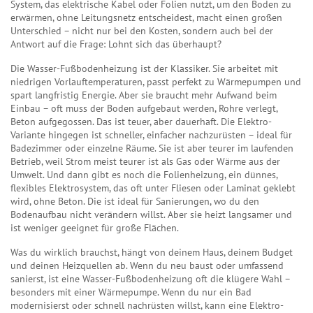
System, das elektrische Kabel oder Folien nutzt, um den Boden zu
erwärmen, ohne Leitungsnetz
entscheidest, macht einen großen
Unterschied – nicht nur bei den Kosten, sondern auch bei der
Antwort auf die Frage: Lohnt sich das überhaupt?
Die Wasser-Fußbodenheizung ist der Klassiker. Sie arbeitet mit
niedrigen Vorlauftemperaturen, passt perfekt zu Wärmepumpen und
spart langfristig Energie. Aber sie braucht mehr Aufwand beim
Einbau – oft muss der Boden aufgebaut werden, Rohre verlegt,
Beton aufgegossen. Das ist teuer, aber dauerhaft. Die Elektro-
Variante hingegen ist schneller, einfacher nachzurüsten – ideal für
Badezimmer oder einzelne Räume. Sie ist aber teurer im laufenden
Betrieb, weil Strom meist teurer ist als Gas oder Wärme aus der
Umwelt. Und dann gibt es noch die
Folienheizung
,
ein dünnes,
flexibles Elektrosystem, das oft unter Fliesen oder Laminat geklebt
wird, ohne Beton
. Die ist ideal für Sanierungen, wo du den
Bodenaufbau nicht verändern willst. Aber sie heizt langsamer und
ist weniger geeignet für große Flächen.
Was du wirklich brauchst, hängt von deinem Haus, deinem Budget
und deinen Heizquellen ab. Wenn du neu baust oder umfassend
sanierst, ist eine Wasser-Fußbodenheizung oft die klügere Wahl –
besonders mit einer Wärmepumpe. Wenn du nur ein Bad
modernisierst oder schnell nachrüsten willst, kann eine Elektro-