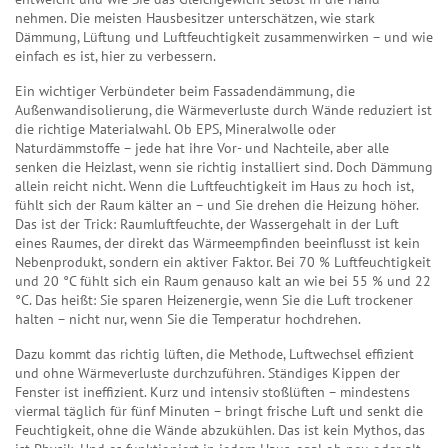
nehmen. Die meisten Hausbesitzer unterschätzen, wie stark
Dämmung, Lüftung und Luftfeuchtigkeit zusammenwirken – und wie
einfach es ist, hier zu verbessern.
Ein wichtiger Verbündeter beim
Fassadendämmung
,
die
Außenwandisolierung, die Wärmeverluste durch Wände reduziert
ist
die richtige Materialwahl. Ob EPS, Mineralwolle oder
Naturdämmstoffe – jede hat ihre Vor- und Nachteile, aber alle
senken die Heizlast, wenn sie richtig installiert sind. Doch Dämmung
allein reicht nicht. Wenn die Luftfeuchtigkeit im Haus zu hoch ist,
fühlt sich der Raum kälter an – und Sie drehen die Heizung höher.
Das ist der Trick:
Raumluftfeuchte
,
der Wassergehalt in der Luft
eines Raumes, der direkt das Wärmeempfinden beeinflusst
ist kein
Nebenprodukt, sondern ein aktiver Faktor. Bei 70 % Luftfeuchtigkeit
und 20 °C fühlt sich ein Raum genauso kalt an wie bei 55 % und 22
°C. Das heißt: Sie sparen Heizenergie, wenn Sie die Luft trockener
halten – nicht nur, wenn Sie die Temperatur hochdrehen.
Dazu kommt das
richtig lüften
,
die Methode, Luftwechsel effizient
und ohne Wärmeverluste durchzuführen
. Ständiges Kippen der
Fenster ist ineffizient. Kurz und intensiv stoßlüften – mindestens
viermal täglich für fünf Minuten – bringt frische Luft und senkt die
Feuchtigkeit, ohne die Wände abzukühlen. Das ist kein Mythos, das