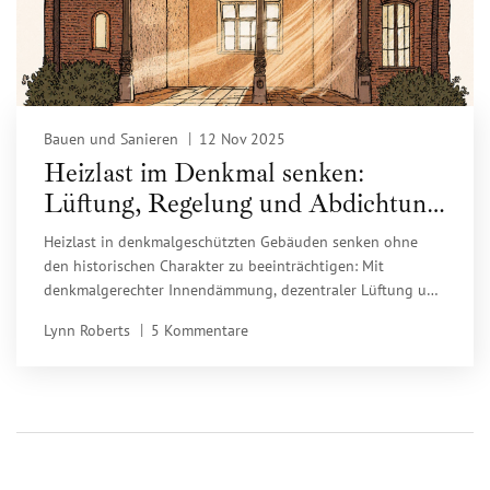
Bauen und Sanieren
12 Nov 2025
Heizlast im Denkmal senken:
Lüftung, Regelung und Abdichtung
mit Denkmalschutz im Blick
Heizlast in denkmalgeschützten Gebäuden senken ohne
den historischen Charakter zu beeinträchtigen: Mit
denkmalgerechter Innendämmung, dezentraler Lüftung und
intelligenter Regelung. Erfahren Sie, wie Sie Energie sparen
Lynn Roberts
5 Kommentare
und Bauschäden vermeiden.