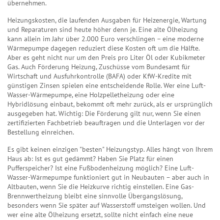
übernehmen.
Heizungskosten
,
die laufenden Ausgaben für Heizenergie, Wartung
und Reparaturen
sind heute höher denn je. Eine alte Ölheizung
kann allein im Jahr über 2.000 Euro verschlingen – eine moderne
Wärmepumpe dagegen reduziert diese Kosten oft um die Hälfte.
Aber es geht nicht nur um den Preis pro Liter Öl oder Kubikmeter
Gas. Auch
Förderung Heizung
,
Zuschüsse vom Bundesamt für
Wirtschaft und Ausfuhrkontrolle (BAFA) oder KfW-Kredite mit
günstigen Zinsen
spielen eine entscheidende Rolle. Wer eine Luft-
Wasser-Wärmepumpe, eine Holzpelletheizung oder eine
Hybridlösung einbaut, bekommt oft mehr zurück, als er ursprünglich
ausgegeben hat. Wichtig: Die Förderung gilt nur, wenn Sie einen
zertifizierten Fachbetrieb beauftragen und die Unterlagen vor der
Bestellung einreichen.
Es gibt keinen einzigen "besten" Heizungstyp. Alles hängt von Ihrem
Haus ab: Ist es gut gedämmt? Haben Sie Platz für einen
Pufferspeicher? Ist eine Fußbodenheizung möglich? Eine Luft-
Wasser-Wärmepumpe funktioniert gut in Neubauten – aber auch in
Altbauten, wenn Sie die Heizkurve richtig einstellen. Eine Gas-
Brennwertheizung bleibt eine sinnvolle Übergangslösung,
besonders wenn Sie später auf Wasserstoff umsteigen wollen. Und
wer eine alte Ölheizung ersetzt, sollte nicht einfach eine neue