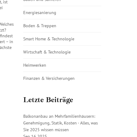
t
, ist
ei
Energiesanierung
 Welches
Boden & Treppen
tzt?
findest
Smart Home & Technologie
rt – in
nächste
Wirtschaft & Technologie
Heimwerken
Finanzen & Versicherungen
Letzte Beiträge
Balkonanbau an Mehrfamilienhäusern:
Genehmigung, Statik, Kosten - Alles, was
Sie 2025 wissen müssen
Sep 16 2025