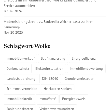
Chatbots im Immobilienvertrieb: Wie KI Leads qualifiziert und
Service automatisiert
Jan 26 2026
Modernisierungskredit vs. Baukredit: Welcher passt zu Ihrer
Sanierung?
Nov 20 2025
Schlagwort-Wolke
Immobilienverkauf
Baufinanzierung
Energieeffizienz
Denkmalschutz
Elektroinstallation
Immobilienbewertung
Landesbauordnung
DIN 18040
Grunderwerbsteuer
Schimmel vermeiden
Heizkosten senken
Immobilienkredit
ImmoWertV
Energieausweis
Sanierungskosten
Verkehrswertgutachten