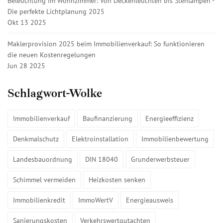
Beleuchtung im Wohnzimmer: Von Deckenleuchten bis Stehlampen -
Die perfekte Lichtplanung 2025
Okt 13 2025
Maklerprovision 2025 beim Immobilienverkauf: So funktionieren
die neuen Kostenregelungen
Jun 28 2025
Schlagwort-Wolke
Immobilienverkauf
Baufinanzierung
Energieeffizienz
Denkmalschutz
Elektroinstallation
Immobilienbewertung
Landesbauordnung
DIN 18040
Grunderwerbsteuer
Schimmel vermeiden
Heizkosten senken
Immobilienkredit
ImmoWertV
Energieausweis
Sanierungskosten
Verkehrswertgutachten