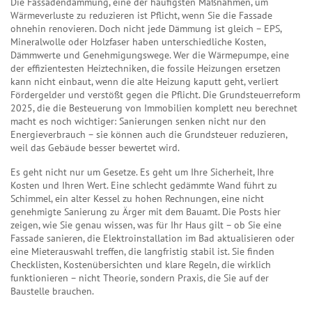
Die
Fassadendämmung
,
eine der häufigsten Maßnahmen, um
Wärmeverluste zu reduzieren
ist Pflicht, wenn Sie die Fassade
ohnehin renovieren. Doch nicht jede Dämmung ist gleich – EPS,
Mineralwolle oder Holzfaser haben unterschiedliche Kosten,
Dämmwerte und Genehmigungswege. Wer die
Wärmepumpe
,
eine
der effizientesten Heiztechniken, die fossile Heizungen ersetzen
kann
nicht einbaut, wenn die alte Heizung kaputt geht, verliert
Fördergelder und verstößt gegen die Pflicht. Die
Grundsteuerreform
2025
,
die die Besteuerung von Immobilien komplett neu berechnet
macht es noch wichtiger: Sanierungen senken nicht nur den
Energieverbrauch – sie können auch die Grundsteuer reduzieren,
weil das Gebäude besser bewertet wird.
Es geht nicht nur um Gesetze. Es geht um Ihre Sicherheit, Ihre
Kosten und Ihren Wert. Eine schlecht gedämmte Wand führt zu
Schimmel, ein alter Kessel zu hohen Rechnungen, eine nicht
genehmigte Sanierung zu Ärger mit dem Bauamt. Die Posts hier
zeigen, wie Sie genau wissen, was für Ihr Haus gilt – ob Sie eine
Fassade sanieren, die Elektroinstallation im Bad aktualisieren oder
eine Mieterauswahl treffen, die langfristig stabil ist. Sie finden
Checklisten, Kostenübersichten und klare Regeln, die wirklich
funktionieren – nicht Theorie, sondern Praxis, die Sie auf der
Baustelle brauchen.