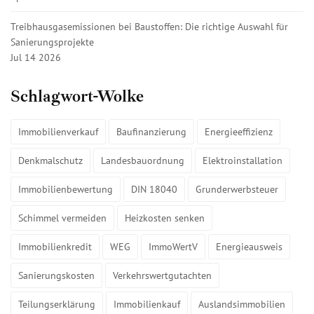
Treibhausgasemissionen bei Baustoffen: Die richtige Auswahl für
Sanierungsprojekte
Jul 14 2026
Schlagwort-Wolke
Immobilienverkauf
Baufinanzierung
Energieeffizienz
Denkmalschutz
Landesbauordnung
Elektroinstallation
Immobilienbewertung
DIN 18040
Grunderwerbsteuer
Schimmel vermeiden
Heizkosten senken
Immobilienkredit
WEG
ImmoWertV
Energieausweis
Sanierungskosten
Verkehrswertgutachten
Teilungserklärung
Immobilienkauf
Auslandsimmobilien