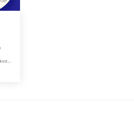
e
kostet