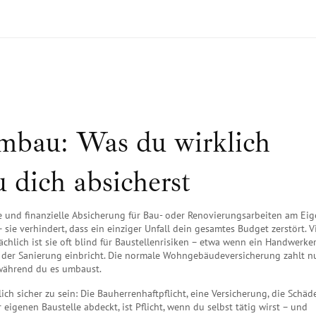
mbau: Was du wirklich
 dich absicherst
he und finanzielle Absicherung für Bau- oder Renovierungsarbeiten am Ei
 – sie verhindert, dass ein einziger Unfall dein gesamtes Budget zerstört.
Vi
ächlich ist sie oft blind für Baustellenrisiken – etwa wenn ein Handwerke
der Sanierung einbricht. Die normale Wohngebäudeversicherung zahlt nu
 während du es umbaust.
ich sicher zu sein: Die
Bauherrenhaftpflicht
,
eine Versicherung, die Schäd
 eigenen Baustelle abdeckt
, ist Pflicht, wenn du selbst tätig wirst – und