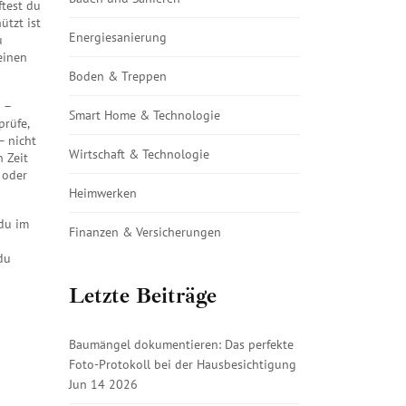
ftest du
hützt
ist
Energiesanierung
u
 einen
Boden & Treppen
 –
Smart Home & Technologie
prüfe,
– nicht
Wirtschaft & Technologie
h Zeit
 oder
Heimwerken
 du im
Finanzen & Versicherungen
du
Letzte Beiträge
Baumängel dokumentieren: Das perfekte
Foto-Protokoll bei der Hausbesichtigung
Jun 14 2026