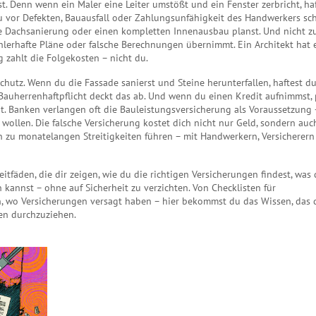
. Denn wenn ein Maler eine Leiter umstößt und ein Fenster zerbricht, ha
u vor Defekten, Bauausfall oder Zahlungsunfähigkeit des Handwerkers sc
e Dachsanierung oder einen kompletten Innenausbau planst. Und nicht z
ehlerhafte Pläne oder falsche Berechnungen übernimmt
. Ein Architekt hat
zahlt die Folgekosten – nicht du.
hutz. Wenn du die Fassade sanierst und Steine herunterfallen, haftest du
Bauherrenhaftpflicht deckt das ab. Und wenn du einen Kredit aufnimmst, 
t. Banken verlangen oft die Bauleistungsversicherung als Voraussetzung 
 wollen. Die falsche Versicherung kostet dich nicht nur Geld, sondern auc
nn zu monatelangen Streitigkeiten führen – mit Handwerkern, Versicherern
tfäden, die dir zeigen, wie du die richtigen Versicherungen findest, was
kannst – ohne auf Sicherheit zu verzichten. Von Checklisten für
en, wo Versicherungen versagt haben – hier bekommst du das Wissen, das 
n durchzuziehen.