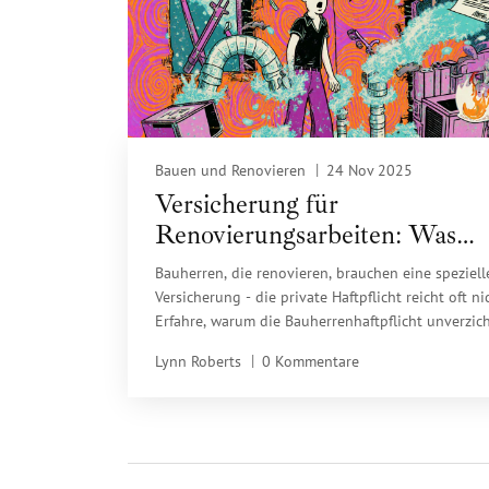
Bauen und Renovieren
24 Nov 2025
Versicherung für
Renovierungsarbeiten: Was
Bauherren wirklich brauchen
Bauherren, die renovieren, brauchen eine speziell
Versicherung - die private Haftpflicht reicht oft ni
Erfahre, warum die Bauherrenhaftpflicht unverzic
ist, was sie abdeckt und wie du sie richtig abschli
Lynn Roberts
0 Kommentare