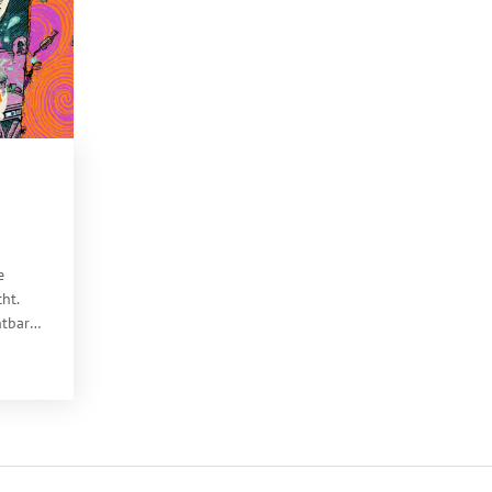
e
cht.
htbar
eßt.