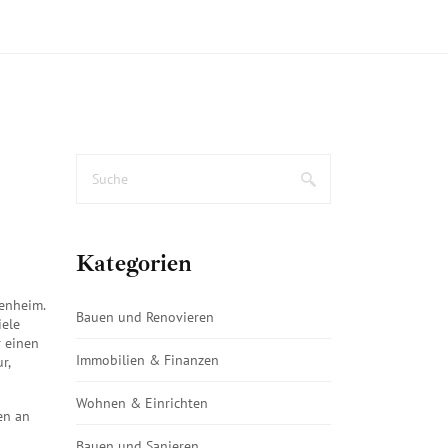
Kategorien
genheim
.
Bauen und Renovieren
ele
r einen
Immobilien & Finanzen
r,
Wohnen & Einrichten
en an
Bauen und Sanieren