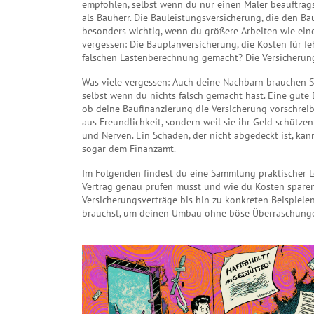
empfohlen, selbst wenn du nur einen Maler beauftragst
als Bauherr. Die
Bauleistungsversicherung
,
die den Ba
besonders wichtig, wenn du größere Arbeiten wie ein
vergessen: Die
Bauplanversicherung
,
die Kosten für f
falschen Lastenberechnung gemacht? Die Versicherung 
Was viele vergessen: Auch deine Nachbarn brauchen Sc
selbst wenn du nichts falsch gemacht hast. Eine gute 
ob deine Baufinanzierung die Versicherung vorschreib
aus Freundlichkeit, sondern weil sie ihr Geld schützen
und Nerven. Ein Schaden, der nicht abgedeckt ist, ka
sogar dem Finanzamt.
Im Folgenden findest du eine Sammlung praktischer Lei
Vertrag genau prüfen musst und wie du Kosten sparen 
Versicherungsverträge bis hin zu konkreten Beispiel
brauchst, um deinen Umbau ohne böse Überraschunge