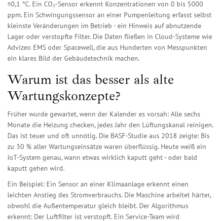
±0,1 °C. Ein CO₂-Sensor erkennt Konzentrationen von 0 bis 5000
ppm. Ein Schwingungssensor an einer Pumpenleitung erfasst selbst
kleinste Veränderungen im Betrieb - ein Hinweis auf abnutzende
Lager oder verstopfte Filter. Die Daten fließen in Cloud-Systeme wie
Advizeo EMS oder Spacewell, die aus Hunderten von Messpunkten
ein klares Bild der Gebäudetechnik machen.
Warum ist das besser als alte
Wartungskonzepte?
Früher wurde gewartet, wenn der Kalender es vorsah: Alle sechs
Monate die Heizung checken, jedes Jahr den Lüftungskanal reinigen.
Das ist teuer und oft unnötig. Die BASF-Studie aus 2018 zeigte: Bis
zu 30 % aller Wartungseinsätze waren überflüssig. Heute weiß ein
IoT-System genau, wann etwas wirklich kaputt geht - oder bald
kaputt gehen wird.
Ein Beispiel: Ein Sensor an einer Klimaanlage erkennt einen
leichten Anstieg des Stromverbrauchs. Die Maschine arbeitet härter,
obwohl die Außentemperatur gleich bleibt. Der Algorithmus
erkennt: Der Luftfilter ist verstopft. Ein Service-Team wird