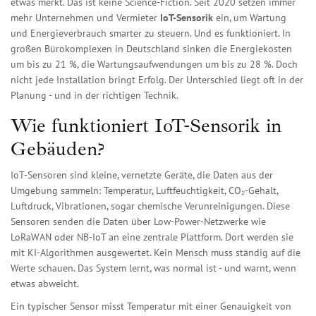
etwas merkt. Das ist keine Science-Fiction. Seit 2020 setzen immer
mehr Unternehmen und Vermieter
IoT-Sensorik
ein, um Wartung
und Energieverbrauch smarter zu steuern. Und es funktioniert. In
großen Bürokomplexen in Deutschland sinken die Energiekosten
um bis zu 21 %, die Wartungsaufwendungen um bis zu 28 %. Doch
nicht jede Installation bringt Erfolg. Der Unterschied liegt oft in der
Planung - und in der richtigen Technik.
Wie funktioniert IoT-Sensorik in
Gebäuden?
IoT-Sensoren sind kleine, vernetzte Geräte, die Daten aus der
Umgebung sammeln: Temperatur, Luftfeuchtigkeit, CO₂-Gehalt,
Luftdruck, Vibrationen, sogar chemische Verunreinigungen. Diese
Sensoren senden die Daten über Low-Power-Netzwerke wie
LoRaWAN oder NB-IoT an eine zentrale Plattform. Dort werden sie
mit KI-Algorithmen ausgewertet. Kein Mensch muss ständig auf die
Werte schauen. Das System lernt, was normal ist - und warnt, wenn
etwas abweicht.
Ein typischer Sensor misst Temperatur mit einer Genauigkeit von