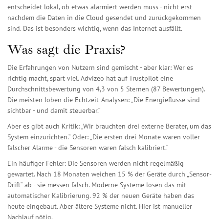
entscheidet lokal, ob etwas alarmiert werden muss - nicht erst
nachdem die Daten in die Cloud gesendet und zurückgekommen
sind. Das ist besonders wichtig, wenn das Internet ausfällt.
Was sagt die Praxis?
Die Erfahrungen von Nutzern sind gemischt - aber klar: Wer es
richtig macht, spart viel. Advizeo hat auf Trustpilot eine
Durchschnittsbewertung von 4,3 von 5 Sternen (87 Bewertungen).
Die meisten loben die Echtzeit-Analysen: „Die Energieflüsse sind
sichtbar - und damit steuerbar.“
Aber es gibt auch Kritik: „Wir brauchten drei externe Berater, um das
System einzurichten.“ Oder: „Die ersten drei Monate waren voller
falscher Alarme - die Sensoren waren falsch kalibriert.“
Ein häufiger Fehler: Die Sensoren werden nicht regelmäßig
gewartet. Nach 18 Monaten weichen 15 % der Geräte durch „Sensor-
Drift“ ab - sie messen falsch. Moderne Systeme lösen das mit
automatischer Kalibrierung. 92 % der neuen Geräte haben das
heute eingebaut. Aber ältere Systeme nicht. Hier ist manueller
Nachlauf nötig.