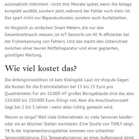
automatisch informiert - nicht drei Monate später, wenn die Anlage
komplett ausfällt, sondern jetzt, während der Fehler noch klein ist.
Das spart nicht nur Reparaturkosten, sondern auch Ausfallzeiten.
Im Vergleich zu einfachen Smart-Metern, die nur den
Gesamtverbrauch messen, ist IoT-Sensorik um 40 % effizienter bei
der Früherkennung von Fehlern. Und das macht den Unterschied
zwischen einer teuren Notfallreparatur und einer geplanten,
günstigen Wartung.
Wie viel kostet das?
Die Anfangsinvestition ist kein Kleingeld. Laut iot-shop.de liegen
die Kosten für die Erstinstallation bei 15 bis 25 Euro pro
Quadratmeter. Für ein 10.000 m² großes Bürogebäude sind das also
150.000 bis 250.000 Euro. Klingt viel. Aber die Amortisationszeit
liegt bei 2 bis 3 Jahren - wenn alles richtig gemacht wird.
Warum so lange? Weil viele Unternehmen zu viele Sensoren kaufen -
oder sie an falschen Stellen montieren. Eine Studie von TIMLY zeigt:
78 % der Implementierungsfehler kommen von schlechter
Sensorplatzierung. Ein Temperatursensor an einer Außenwand misst