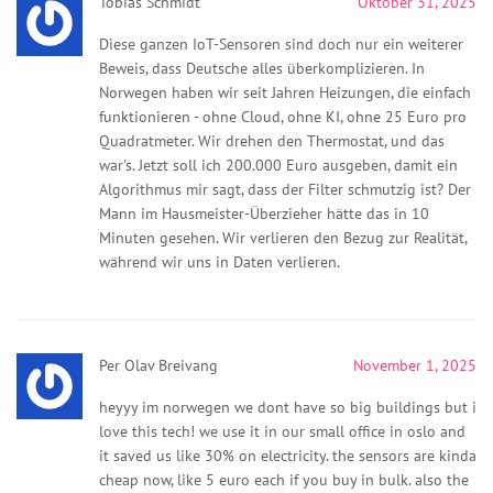
Tobias Schmidt
Oktober 31, 2025
Diese ganzen IoT-Sensoren sind doch nur ein weiterer
Beweis, dass Deutsche alles überkomplizieren. In
Norwegen haben wir seit Jahren Heizungen, die einfach
funktionieren - ohne Cloud, ohne KI, ohne 25 Euro pro
Quadratmeter. Wir drehen den Thermostat, und das
war's. Jetzt soll ich 200.000 Euro ausgeben, damit ein
Algorithmus mir sagt, dass der Filter schmutzig ist? Der
Mann im Hausmeister-Überzieher hätte das in 10
Minuten gesehen. Wir verlieren den Bezug zur Realität,
während wir uns in Daten verlieren.
Per Olav Breivang
November 1, 2025
heyyy im norwegen we dont have so big buildings but i
love this tech! we use it in our small office in oslo and
it saved us like 30% on electricity. the sensors are kinda
cheap now, like 5 euro each if you buy in bulk. also the