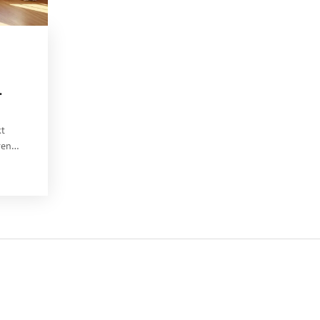
kt
ren