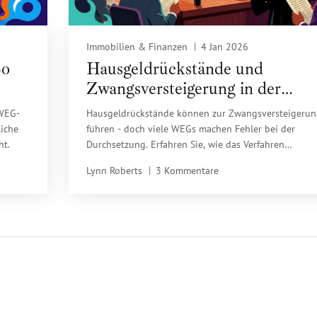
Immobilien & Finanzen
4 Jan 2026
So
Hausgeldrückstände und
Zwangsversteigerung in der
WEG: Was Eigentümer wissen
 WEG-
Hausgeldrückstände können zur Zwangsversteigerun
müssen
liche
führen - doch viele WEGs machen Fehler bei der
ht.
Durchsetzung. Erfahren Sie, wie das Verfahren
funktioniert, welche Fristen gelten und wie Eigentüm
Lynn Roberts
3 Kommentare
ihre Wohnung retten können.