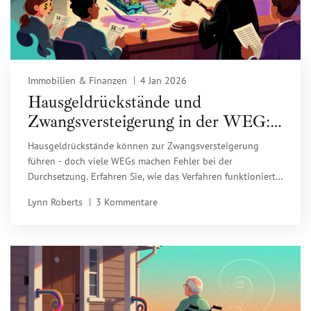
Immobilien & Finanzen
4 Jan 2026
Hausgeldrückstände und
Zwangsversteigerung in der WEG:
Was Eigentümer wissen müssen
Hausgeldrückstände können zur Zwangsversteigerung
führen - doch viele WEGs machen Fehler bei der
Durchsetzung. Erfahren Sie, wie das Verfahren funktioniert,
welche Fristen gelten und wie Eigentümer ihre Wohnung
Lynn Roberts
3 Kommentare
retten können.