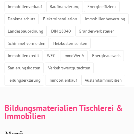
Immobilienverkauf
Baufinanzierung
Energieeffizienz
Denkmalschutz
Elektroinstallation
Immobilienbewertung
Landesbauordnung
DIN 18040
Grunderwerbsteuer
Schimmel vermeiden
Heizkosten senken
Immobilienkredit
WEG
ImmoWertV
Energieausweis
Sanierungskosten
Verkehrswertgutachten
Teilungserklärung
Immobilienkauf
Auslandsimmobilien
Bildungsmaterialien Tischlerei &
Immobilien
Menü