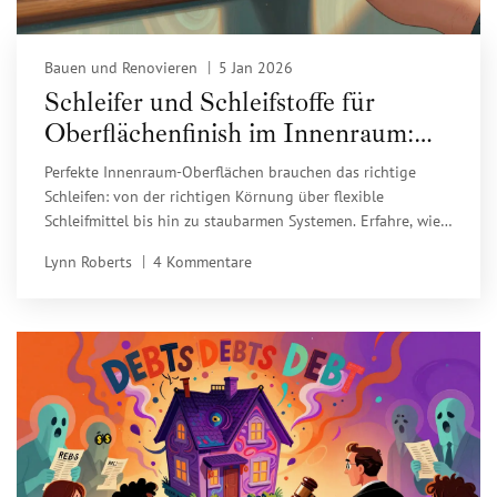
Bauen und Renovieren
5 Jan 2026
Schleifer und Schleifstoffe für
Oberflächenfinish im Innenraum:
Die richtige Wahl für perfekte
Perfekte Innenraum-Oberflächen brauchen das richtige
Ergebnisse
Schleifen: von der richtigen Körnung über flexible
Schleifmittel bis hin zu staubarmen Systemen. Erfahre, wie
du Holz, Lack und Kunststoffe professionell bearbeitest.
Lynn Roberts
4 Kommentare