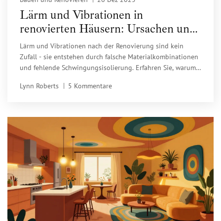
Lärm und Vibrationen in
renovierten Häusern: Ursachen und
was wirklich hilft
Lärm und Vibrationen nach der Renovierung sind kein
Zufall - sie entstehen durch falsche Materialkombinationen
und fehlende Schwingungsisolierung. Erfahren Sie, warum
das passiert und welche konkreten Maßnahmen wirklich
Lynn Roberts
5 Kommentare
helfen.