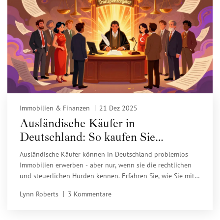
Immobilien & Finanzen
21 Dez 2025
Ausländische Käufer in
Deutschland: So kaufen Sie
Immobilien rechtssicher
Ausländische Käufer können in Deutschland problemlos
Immobilien erwerben - aber nur, wenn sie die rechtlichen
und steuerlichen Hürden kennen. Erfahren Sie, wie Sie mit
Notar, Anwalt und Steuerberater den Kauf sicher und
Lynn Roberts
3 Kommentare
kostengünstig gestalten.