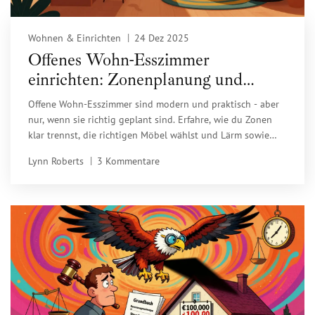
Wohnen & Einrichten
24 Dez 2025
Offenes Wohn-Esszimmer
einrichten: Zonenplanung und
Möbel für mehr Platz und Komfort
Offene Wohn-Esszimmer sind modern und praktisch - aber
nur, wenn sie richtig geplant sind. Erfahre, wie du Zonen
klar trennst, die richtigen Möbel wählst und Lärm sowie
Beleuchtung optimal gestaltest.
Lynn Roberts
3 Kommentare