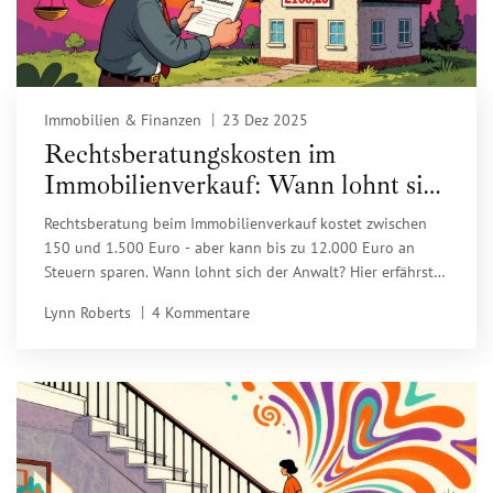
Immobilien & Finanzen
23 Dez 2025
Rechtsberatungskosten im
Immobilienverkauf: Wann lohnt sich
der Anwalt?
Rechtsberatung beim Immobilienverkauf kostet zwischen
150 und 1.500 Euro - aber kann bis zu 12.000 Euro an
Steuern sparen. Wann lohnt sich der Anwalt? Hier erfährst
du, was du brauchst, wann du ihn brauchst und wie du ihn
Lynn Roberts
4 Kommentare
richtig auswählst.