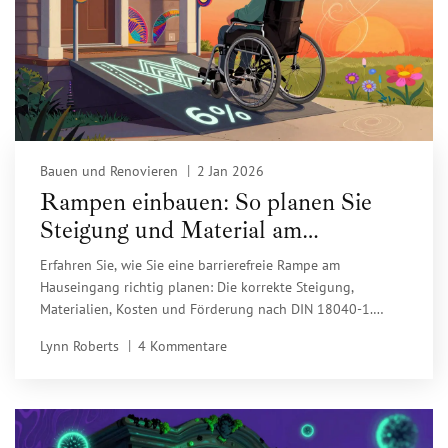
Bauen und Renovieren
2 Jan 2026
Rampen einbauen: So planen Sie
Steigung und Material am
Hauseingang richtig
Erfahren Sie, wie Sie eine barrierefreie Rampe am
Hauseingang richtig planen: Die korrekte Steigung,
Materialien, Kosten und Förderung nach DIN 18040-1.
Praxisnahe Tipps für Senioren, Rollstuhlfahrer und Familien.
Lynn Roberts
4 Kommentare