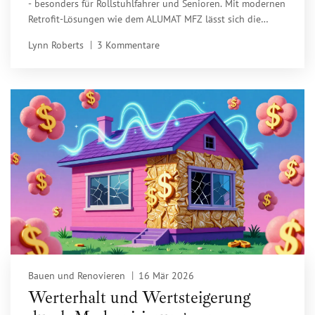
- besonders für Rollstuhlfahrer und Senioren. Mit modernen
Retrofit-Lösungen wie dem ALUMAT MFZ lässt sich die
Trittkante ohne Türtausch beseitigen. Kosten ab 250 €,
Lynn Roberts
3 Kommentare
sofort nutzbar, wasserdicht und barrierefrei.
Bauen und Renovieren
16 Mär 2026
Werterhalt und Wertsteigerung