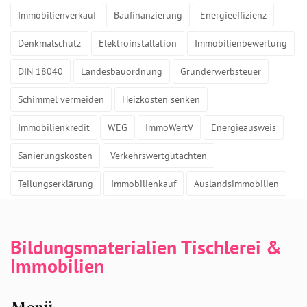
Immobilienverkauf
Baufinanzierung
Energieeffizienz
Denkmalschutz
Elektroinstallation
Immobilienbewertung
DIN 18040
Landesbauordnung
Grunderwerbsteuer
Schimmel vermeiden
Heizkosten senken
Immobilienkredit
WEG
ImmoWertV
Energieausweis
Sanierungskosten
Verkehrswertgutachten
Teilungserklärung
Immobilienkauf
Auslandsimmobilien
Bildungsmaterialien Tischlerei &
Immobilien
Menü