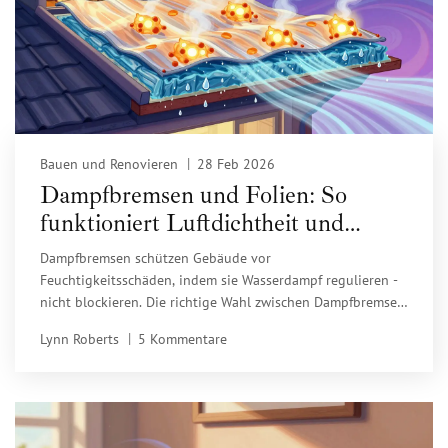
Bauen und Renovieren
28 Feb 2026
Dampfbremsen und Folien: So
funktioniert Luftdichtheit und
Feuchteschutz im modernen Bau
Dampfbremsen schützen Gebäude vor
Feuchtigkeitsschäden, indem sie Wasserdampf regulieren -
nicht blockieren. Die richtige Wahl zwischen Dampfbremse
und Dampfsperre entscheidet über Schimmelrisiko und
Lynn Roberts
5 Kommentare
Energieeffizienz.