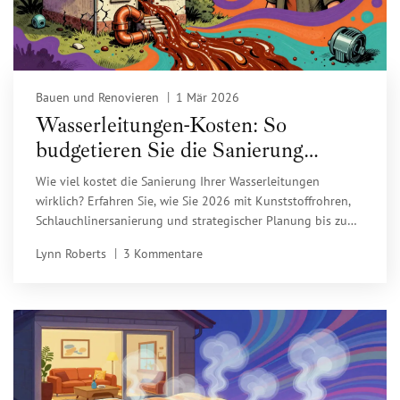
Bauen und Renovieren
1 Mär 2026
Wasserleitungen-Kosten: So
budgetieren Sie die Sanierung
richtig im Jahr 2026
Wie viel kostet die Sanierung Ihrer Wasserleitungen
wirklich? Erfahren Sie, wie Sie 2026 mit Kunststoffrohren,
Schlauchlinersanierung und strategischer Planung bis zu
50 % sparen können - und was passiert, wenn Sie zu lange
Lynn Roberts
3 Kommentare
warten.