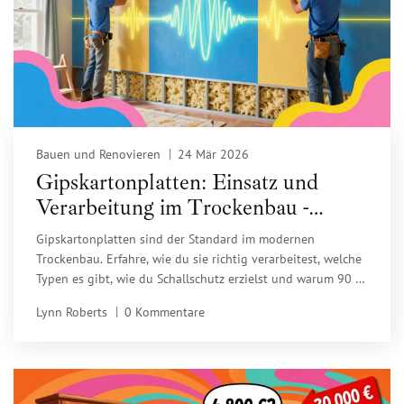
Bauen und Renovieren
24 Mär 2026
Gipskartonplatten: Einsatz und
Verarbeitung im Trockenbau -
Praxisratgeber für 2026
Gipskartonplatten sind der Standard im modernen
Trockenbau. Erfahre, wie du sie richtig verarbeitest, welche
Typen es gibt, wie du Schallschutz erzielst und warum 90 %
aller Innenwände heute mit ihnen gebaut werden.
Lynn Roberts
0 Kommentare