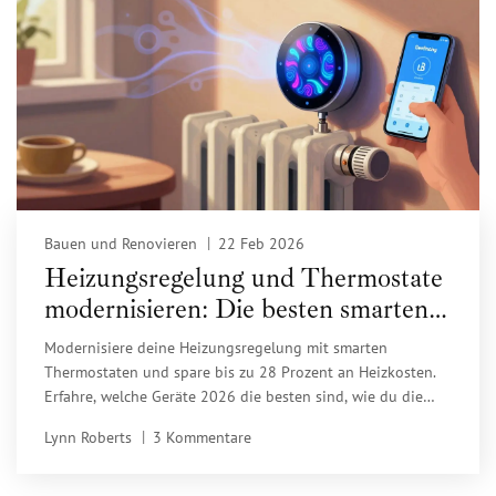
Bauen und Renovieren
22 Feb 2026
Heizungsregelung und Thermostate
modernisieren: Die besten smarten
Optionen 2026
Modernisiere deine Heizungsregelung mit smarten
Thermostaten und spare bis zu 28 Prozent an Heizkosten.
Erfahre, welche Geräte 2026 die besten sind, wie du die
Förderung bekommst und was du bei der Installation
Lynn Roberts
3 Kommentare
beachten musst.