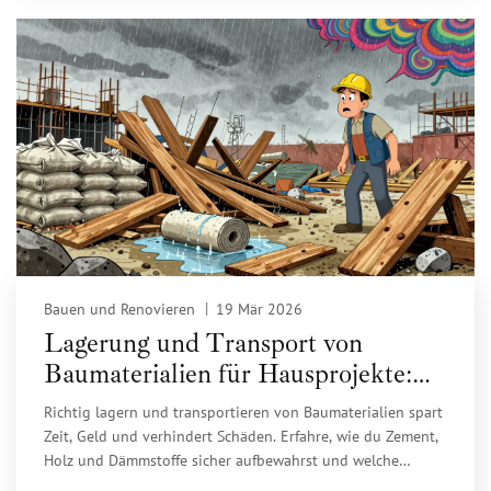
Bauen und Renovieren
19 Mär 2026
Lagerung und Transport von
Baumaterialien für Hausprojekte:
Praktische Tipps für einen
Richtig lagern und transportieren von Baumaterialien spart
reibungslosen Baubetrieb
Zeit, Geld und verhindert Schäden. Erfahre, wie du Zement,
Holz und Dämmstoffe sicher aufbewahrst und welche
Transportmittel für dein Hausprojekt die besten sind.