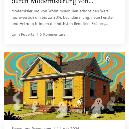
durch Modernisierung von
Wohnimmobilien: Was wirklich
Modernisierung von Wohnimmobilien erhöht den Wert
zahlt sich aus
nachweislich um bis zu 20%. Dachdämmung, neue Fenster
und Heizung bringen die höchsten Renditen. Erfahre,
welche Maßnahmen wirklich zahlen und wie du
Lynn Roberts
5 Kommentare
Fördermittel nutzt.
Bauen und Renovieren
11 Mär 2026