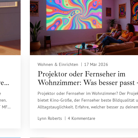
Wohnen & Einrichten
17 Mär 2026
Projektor oder Fernseher im
ren
Wohnzimmer: Was besser passt 
Vor- und Nachteile im Vergleich
e
Projektor oder Fernseher im Wohnzimmer? Der Proje
ren.
bietet Kino-Größe, der Fernseher beste Bildqualität 
T MFZ
Alltagstauglichkeit. Erfahre, welcher besser zu deine
n.
Leben passt - mit klaren Vor- und Nachteilen,
Lynn Roberts
4 Kommentare
Preisvergleichen und praktischen Tipps.