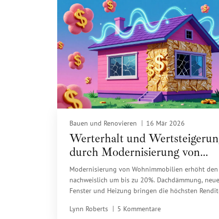
Bauen und Renovieren
16 Mär 2026
Werterhalt und Wertsteigeru
durch Modernisierung von
Wohnimmobilien: Was wirkli
Modernisierung von Wohnimmobilien erhöht den
zahlt sich aus
nachweislich um bis zu 20%. Dachdämmung, neu
Fenster und Heizung bringen die höchsten Rendit
Erfahre, welche Maßnahmen wirklich zahlen und 
Lynn Roberts
5 Kommentare
Fördermittel nutzt.