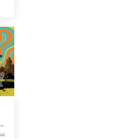
nd
all