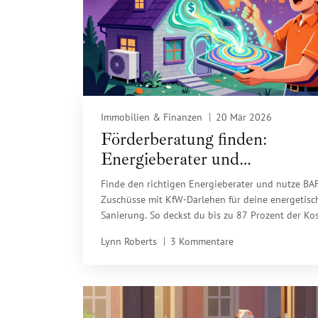
Immobilien & Finanzen
20 Mär 2026
Förderberatung finden:
Energieberater und
Kreditinstitute für energetisch
Finde den richtigen Energieberater und nutze BA
Sanierung
Zuschüsse mit KfW-Darlehen für deine energetisc
Sanierung. So deckst du bis zu 87 Prozent der Ko
und vermeidest teure Fehler.
Lynn Roberts
3 Kommentare