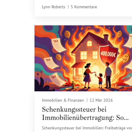
Linien, echtem Holz, fugenlosem Putz und smarte
Lynn Roberts
5 Kommentare
Technologien.
Immobilien & Finanzen
12 Mär 2026
Schenkungssteuer bei
Immobilienübertragung: So
nutzen Sie Freibeträge strateg
Schenkungssteuer bei Immobilien: Freibeträge vo