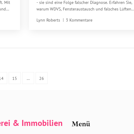
t. Mit
- sie sind eine Folge falscher Diagnose. Erfahren Sie,
 und
warum WDVS, Fensteraustausch und falsches Lüften
 Euro
Schäden verursachen und wie Sie sie vermeiden.
Lynn Roberts
3 Kommentare
14
15
…
26
erei & Immobilien
Menü