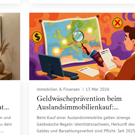
Immobilien & Finanzen
13 Mär 2026
Geldwäscheprävention beim
tur,
Auslandsimmobilienkauf:
Nachweispflichten und
en und
Beim Kauf einer Auslandsimmobilie gelten strenge
Meldepflichten 2026
du dein
Geldwäsche-Regeln: Identitätsnachweis, Herkunft des
n
Geldes und Barzahlungsverbot sind Pflicht. Seit 202