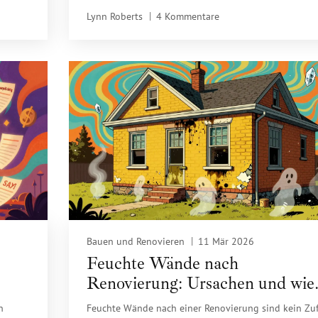
n
müssen Notare bei Verdachtsfällen meldepflichtig
Lynn Roberts
4 Kommentare
handeln - wer die Regeln kennt, vermeidet Strafen u
sichert den Kauf.
Bauen und Renovieren
11 Mär 2026
Feuchte Wände nach
Renovierung: Ursachen und wie
isch
Sie sie vermeiden
n
Feuchte Wände nach einer Renovierung sind kein Zuf