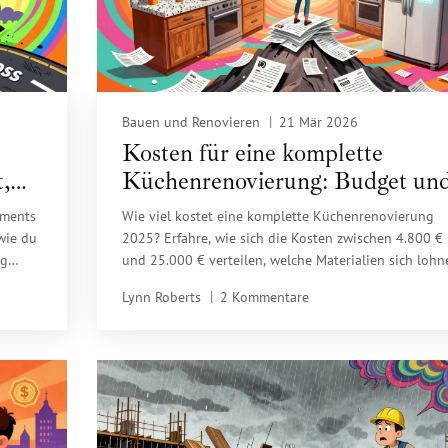
Bauen und Renovieren
21 Mär 2026
Kosten für eine komplette
,
Küchenrenovierung: Budget un
ie
Preise 2025
tments
Wie viel kostet eine komplette Küchenrenovierung
 wie du
2025? Erfahre, wie sich die Kosten zwischen 4.800 €
ig
und 25.000 € verteilen, welche Materialien sich lohn
und wie du vermeidest, dein Budget zu überschreiten
Lynn Roberts
2 Kommentare