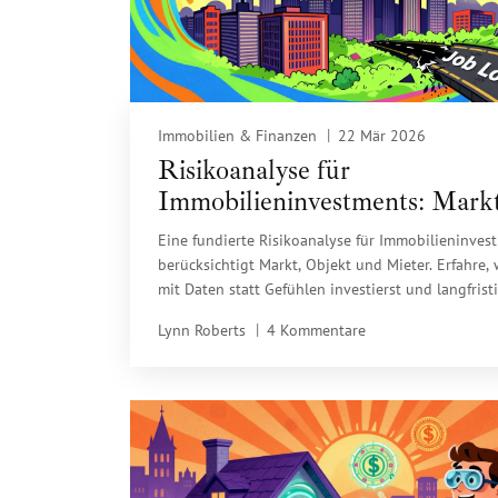
Immobilien & Finanzen
22 Mär 2026
Risikoanalyse für
Immobilieninvestments: Markt
Objekt, Mieter - So schützen S
Eine fundierte Risikoanalyse für Immobilieninves
Ihr Kapital
berücksichtigt Markt, Objekt und Mieter. Erfahre,
mit Daten statt Gefühlen investierst und langfrist
Verluste vermeidest.
Lynn Roberts
4 Kommentare