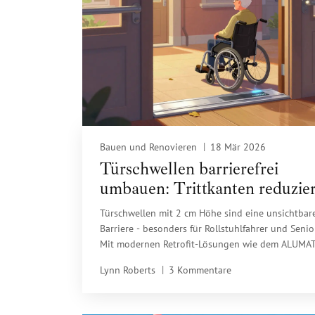
Bauen und Renovieren
18 Mär 2026
Türschwellen barrierefrei
umbauen: Trittkanten reduzie
mit modernen Lösungen
Türschwellen mit 2 cm Höhe sind eine unsichtbar
Barriere - besonders für Rollstuhlfahrer und Senio
Mit modernen Retrofit-Lösungen wie dem ALUMA
lässt sich die Trittkante ohne Türtausch beseitige
Lynn Roberts
3 Kommentare
Kosten ab 250 €, sofort nutzbar, wasserdicht und
barrierefrei.