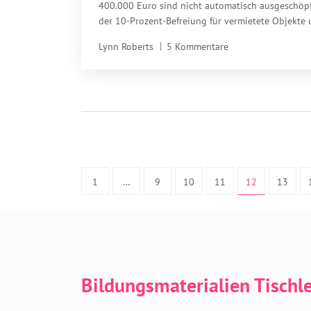
und sparen Tausende
400.000 Euro sind nicht automatisch ausgeschöpf
der 10-Prozent-Befreiung für vermietete Objekte
der zehn-Jahres-Regel können Sie bis zu 100.000
Lynn Roberts
5 Kommentare
sparen - wenn Sie richtig planen.
1
…
9
10
11
12
13
Bildungsmaterialien Tischl