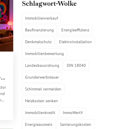
Schlagwort-Wolke
Immobilienverkauf
Baufinanzierung
Energieeffizienz
Denkmalschutz
Elektroinstallation
Immobilienbewertung
Landesbauordnung
DIN 18040
-
Grunderwerbsteuer
ktor
Schimmel vermeiden
und
m
Heizkosten senken
Immobilienkredit
ImmoWertV
Energieausweis
Sanierungskosten