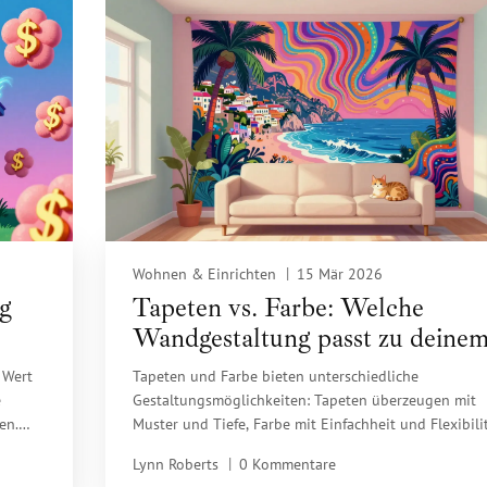
Wohnen & Einrichten
15 Mär 2026
ng
Tapeten vs. Farbe: Welche
Wandgestaltung passt zu deine
ch
Stil?
 Wert
Tapeten und Farbe bieten unterschiedliche
e
Gestaltungsmöglichkeiten: Tapeten überzeugen mit
en.
Muster und Tiefe, Farbe mit Einfachheit und Flexibilit
wie du
Erfahre, welche Option zu deinem Stil und deinem
Lynn Roberts
0 Kommentare
Leben passt.