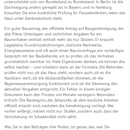
unterscheidet sich von Bundesland zu Bundesland. In Berlin ist die
Dachneigung anders geregelt als in Bayern, und in Hamburg
brauchen Sie eine zusätzliche Prüfung für Fassadenfarben, wenn das
Haus unter Denkmalschutz steht.
Ein guter
Bauantrag
,
der offizielle Antrag auf Baugenehmigung, der
alle Pläne, Unterlagen und rechtlichen Angaben für ein
Bauvorhaben enthält
enthält mehr als nur Skizzen. Er braucht
Lagepläne, Grundrisszeichnungen, statische Nachweise,
Energieausweise und oft auch einen
Bauvoranfrage
,
ein vorläufiges
Gespräch mit der Baubehörde, um zu prüfen, ob das Vorhaben
grundsätzlich machbar ist
. Viele Eigentümer denken, sie können das
selbst machen – und scheitern dann an der Formalia. Die Behörden
prüfen nicht nur, ob das Haus steht, sondern auch, ob es die
Nachbarn stört, ob die Abstandsflächen stimmen, ob die
Regenwasserentsorgung funktioniert und ob die Dämmung den
aktuellen Vorgaben entspricht. Ein Fehler in einem einzigen
Dokument kann den Prozess um Monate verzögern. Besonders
kritisch: Die
Baubeginn
,
der Zeitpunkt, ab dem bauliche Arbeiten
offiziell erlaubt sind, nachdem die Genehmigung vorliegt
. Wer
vorher anfängt, riskiert nicht nur Strafen, sondern auch, dass die
Versicherung im Schadensfall nicht zahlt.
Was Sie in den Beiträgen hier finden, ist genau das, was Sie