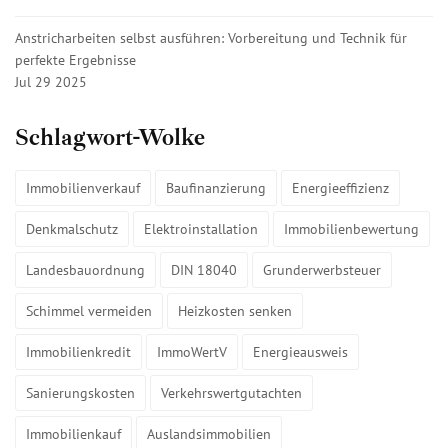
Anstricharbeiten selbst ausführen: Vorbereitung und Technik für
perfekte Ergebnisse
Jul 29 2025
Schlagwort-Wolke
Immobilienverkauf
Baufinanzierung
Energieeffizienz
Denkmalschutz
Elektroinstallation
Immobilienbewertung
Landesbauordnung
DIN 18040
Grunderwerbsteuer
Schimmel vermeiden
Heizkosten senken
Immobilienkredit
ImmoWertV
Energieausweis
Sanierungskosten
Verkehrswertgutachten
Immobilienkauf
Auslandsimmobilien