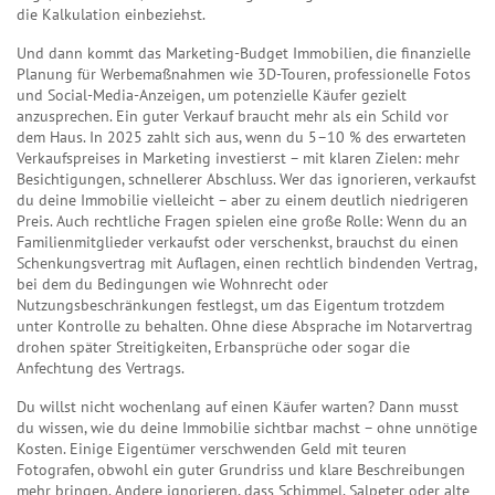
die Kalkulation einbeziehst.
Und dann kommt das
Marketing-Budget Immobilien
,
die finanzielle
Planung für Werbemaßnahmen wie 3D-Touren, professionelle Fotos
und Social-Media-Anzeigen, um potenzielle Käufer gezielt
anzusprechen
. Ein guter Verkauf braucht mehr als ein Schild vor
dem Haus. In 2025 zahlt sich aus, wenn du 5–10 % des erwarteten
Verkaufspreises in Marketing investierst – mit klaren Zielen: mehr
Besichtigungen, schnellerer Abschluss. Wer das ignorieren, verkaufst
du deine Immobilie vielleicht – aber zu einem deutlich niedrigeren
Preis. Auch rechtliche Fragen spielen eine große Rolle: Wenn du an
Familienmitglieder verkaufst oder verschenkst, brauchst du einen
Schenkungsvertrag mit Auflagen
,
einen rechtlich bindenden Vertrag,
bei dem du Bedingungen wie Wohnrecht oder
Nutzungsbeschränkungen festlegst, um das Eigentum trotzdem
unter Kontrolle zu behalten
. Ohne diese Absprache im Notarvertrag
drohen später Streitigkeiten, Erbansprüche oder sogar die
Anfechtung des Vertrags.
Du willst nicht wochenlang auf einen Käufer warten? Dann musst
du wissen, wie du deine Immobilie sichtbar machst – ohne unnötige
Kosten. Einige Eigentümer verschwenden Geld mit teuren
Fotografen, obwohl ein guter Grundriss und klare Beschreibungen
mehr bringen. Andere ignorieren, dass Schimmel, Salpeter oder alte