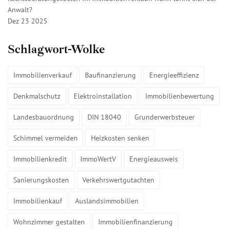
Anwalt?
Dez 23 2025
Schlagwort-Wolke
Immobilienverkauf
Baufinanzierung
Energieeffizienz
Denkmalschutz
Elektroinstallation
Immobilienbewertung
Landesbauordnung
DIN 18040
Grunderwerbsteuer
Schimmel vermeiden
Heizkosten senken
Immobilienkredit
ImmoWertV
Energieausweis
Sanierungskosten
Verkehrswertgutachten
Immobilienkauf
Auslandsimmobilien
Wohnzimmer gestalten
Immobilienfinanzierung