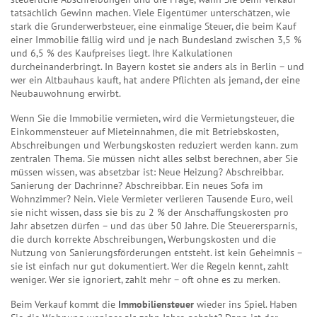
tatsächlich Gewinn machen. Viele Eigentümer unterschätzen, wie
stark die
Grunderwerbsteuer
,
eine einmalige Steuer, die beim Kauf
einer Immobilie fällig wird und je nach Bundesland zwischen 3,5 %
und 6,5 % des Kaufpreises liegt
.
Ihre Kalkulationen
durcheinanderbringt. In Bayern kostet sie anders als in Berlin – und
wer ein Altbauhaus kauft, hat andere Pflichten als jemand, der eine
Neubauwohnung erwirbt.
Wenn Sie die Immobilie vermieten, wird die
Vermietungsteuer
,
die
Einkommensteuer auf Mieteinnahmen, die mit Betriebskosten,
Abschreibungen und Werbungskosten reduziert werden kann
.
zum
zentralen Thema. Sie müssen nicht alles selbst berechnen, aber Sie
müssen wissen, was absetzbar ist: Neue Heizung? Abschreibbar.
Sanierung der Dachrinne? Abschreibbar. Ein neues Sofa im
Wohnzimmer? Nein. Viele Vermieter verlieren Tausende Euro, weil
sie nicht wissen, dass sie bis zu 2 % der Anschaffungskosten pro
Jahr absetzen dürfen – und das über 50 Jahre. Die
Steuerersparnis
,
die durch korrekte Abschreibungen, Werbungskosten und die
Nutzung von Sanierungsförderungen entsteht
.
ist kein Geheimnis –
sie ist einfach nur gut dokumentiert. Wer die Regeln kennt, zahlt
weniger. Wer sie ignoriert, zahlt mehr – oft ohne es zu merken.
Beim Verkauf kommt die
Immobiliensteuer
wieder ins Spiel. Haben