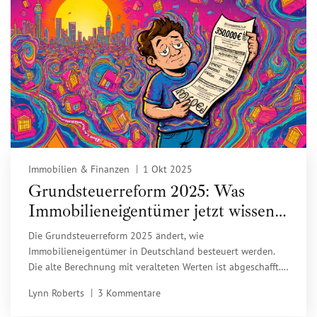
Immobilien & Finanzen
1 Okt 2025
Grundsteuerreform 2025: Was
Immobilieneigentümer jetzt wissen
müssen
Die Grundsteuerreform 2025 ändert, wie
Immobilieneigentümer in Deutschland besteuert werden.
Die alte Berechnung mit veralteten Werten ist abgeschafft.
Jetzt hängt die Steuer von Ihrem Bundesland, Ihrer Lage
Lynn Roberts
3 Kommentare
und Ihrer Miete ab. Hier erfahren Sie, was das für Sie
bedeutet.