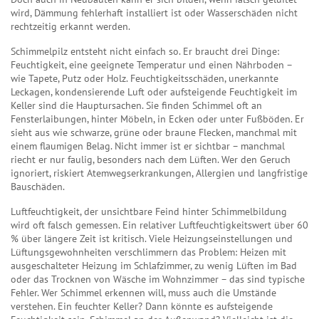
wird, Dämmung fehlerhaft installiert ist oder Wasserschäden nicht
rechtzeitig erkannt werden.
Schimmelpilz entsteht nicht einfach so. Er braucht drei Dinge:
Feuchtigkeit, eine geeignete Temperatur und einen Nährboden –
wie Tapete, Putz oder Holz.
Feuchtigkeitsschäden
,
unerkannte
Leckagen, kondensierende Luft oder aufsteigende Feuchtigkeit im
Keller
sind die Hauptursachen. Sie finden Schimmel oft an
Fensterlaibungen, hinter Möbeln, in Ecken oder unter Fußböden. Er
sieht aus wie schwarze, grüne oder braune Flecken, manchmal mit
einem flaumigen Belag. Nicht immer ist er sichtbar – manchmal
riecht er nur faulig, besonders nach dem Lüften. Wer den Geruch
ignoriert, riskiert Atemwegserkrankungen, Allergien und langfristige
Bauschäden.
Luftfeuchtigkeit
,
der unsichtbare Feind hinter Schimmelbildung
wird oft falsch gemessen. Ein relativer Luftfeuchtigkeitswert über 60
% über längere Zeit ist kritisch. Viele Heizungseinstellungen und
Lüftungsgewohnheiten verschlimmern das Problem: Heizen mit
ausgeschalteter Heizung im Schlafzimmer, zu wenig Lüften im Bad
oder das Trocknen von Wäsche im Wohnzimmer – das sind typische
Fehler. Wer Schimmel erkennen will, muss auch die Umstände
verstehen. Ein feuchter Keller? Dann könnte es aufsteigende