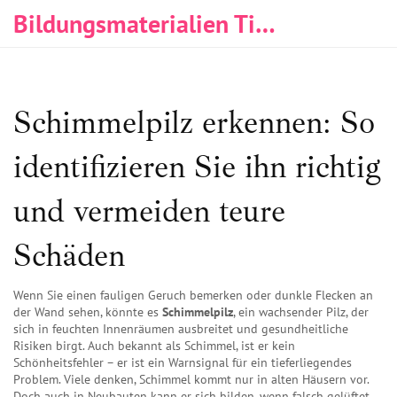
Bildungsmaterialien Tischlerei & Immobilien
Schimmelpilz erkennen: So
identifizieren Sie ihn richtig
und vermeiden teure
Schäden
Wenn Sie einen fauligen Geruch bemerken oder dunkle Flecken an
der Wand sehen, könnte es
Schimmelpilz
,
ein wachsender Pilz, der
sich in feuchten Innenräumen ausbreitet und gesundheitliche
Risiken birgt
. Auch bekannt als
Schimmel
, ist er kein
Schönheitsfehler – er ist ein Warnsignal für ein tieferliegendes
Problem.
Viele denken, Schimmel kommt nur in alten Häusern vor.
Doch auch in Neubauten kann er sich bilden, wenn falsch gelüftet