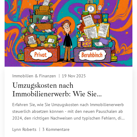
Immobilien & Finanzen
19 Nov 2025
Umzugskosten nach
Immobilienerwerb: Wie Sie
Pauschalen nutzen und steuerlich
Erfahren Sie, wie Sie Umzugskosten nach Immobilienerwerb
sparen
steuerlich absetzen können - mit den neuen Pauschalen ab
2024, den richtigen Nachweisen und typischen Fehlern, die
Sie vermeiden sollten.
Lynn Roberts
3 Kommentare