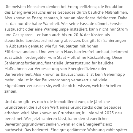
Die meisten Menschen denken bei
Energieeffizienz
,
die Reduktion
des Energieverbrauchs eines Gebäudes durch bauliche Maßnahmen
.
Also known as
Energiesparen
, it nur an niedrigere Heizkosten. Dabei
ist das nur die halbe Wahrheit. Wer seine Fassade dämmt, Fenster
austauscht oder eine Wärmepumpe installiert, kann nicht nur Strom
und Gas sparen – er kann auch bis zu 20 % der Kosten als
steuerliche Sonderabschreibung absetzen. Das gilt für Sanierungen
in Altbauten genauso wie für Neubauten mit hohen
Effizienzstandards. Und wer sein Haus barrierefrei umbaut, bekommt
zusätzlich Fördergelder vom Staat – oft ohne Rückzahlung. Diese
Sanierungsförderung
,
finanzielle Unterstützung für bauliche
Maßnahmen zur Verbesserung von Energieeffizienz oder
Barrierefreiheit
. Also known as
Bauzuschuss
, it ist kein Geheimtipp
mehr – sie ist in der Bauverordnung verankert, und viele
Eigentümer verpassen sie, weil sie nicht wissen, welche Arbeiten
zählen.
Und dann gibt es noch die
Immobiliensteuer
,
die jährliche
Grundsteuer, die auf den Wert eines Grundstücks oder Gebäudes
erhoben wird
. Also known as
Grundsteuer
, it – sie wird 2025 neu
berechnet. Wer jetzt sanieren lässt, kann den steuerlichen
Bewertungsgrundwert senken, wenn er die Energieeffizienz
nachweist. Das bedeutet: Eine gut gedämmte Wohnung zahlt später