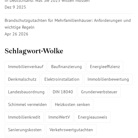
in Deutschland: Was Sie 2025 wissen müssen
Dez 9 2025
Brandschutzgutachten für Mehrfamilienhäuser: Anforderungen und
wichtige Regeln
Apr 26 2026
Schlagwort-Wolke
Immobilienverkauf
Baufinanzierung
Energieeffizienz
Denkmalschutz
Elektroinstallation
Immobilienbewertung
Landesbauordnung
DIN 18040
Grunderwerbsteuer
Schimmel vermeiden
Heizkosten senken
Immobilienkredit
ImmoWertV
Energieausweis
Sanierungskosten
Verkehrswertgutachten