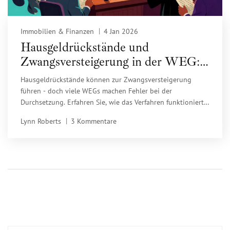
Immobilien & Finanzen
4 Jan 2026
Hausgeldrückstände und
Zwangsversteigerung in der WEG:
Was Eigentümer wissen müssen
Hausgeldrückstände können zur Zwangsversteigerung
führen - doch viele WEGs machen Fehler bei der
Durchsetzung. Erfahren Sie, wie das Verfahren funktioniert,
welche Fristen gelten und wie Eigentümer ihre Wohnung
Lynn Roberts
3 Kommentare
retten können.