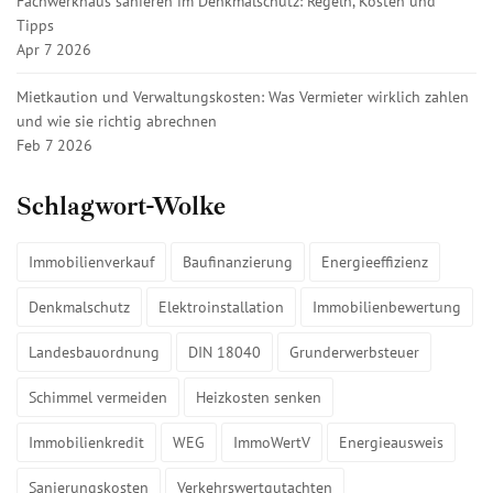
Fachwerkhaus sanieren im Denkmalschutz: Regeln, Kosten und
Tipps
Apr 7 2026
Mietkaution und Verwaltungskosten: Was Vermieter wirklich zahlen
und wie sie richtig abrechnen
Feb 7 2026
Schlagwort-Wolke
Immobilienverkauf
Baufinanzierung
Energieeffizienz
Denkmalschutz
Elektroinstallation
Immobilienbewertung
Landesbauordnung
DIN 18040
Grunderwerbsteuer
Schimmel vermeiden
Heizkosten senken
Immobilienkredit
WEG
ImmoWertV
Energieausweis
Sanierungskosten
Verkehrswertgutachten