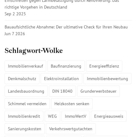
Einschreiten gegen Lärmbelästigung durch Renovierung: Das
richtige Vorgehen in Deutschland
Sep 2 2025
Bauaufsichtliche Abnahme: Der ultimative Check für Ihren Neubau
Jun 7 2026
Schlagwort-Wolke
Immobilienverkauf
Baufinanzierung
Energieeffizienz
Denkmalschutz
Elektroinstallation
Immobilienbewertung
Landesbauordnung
DIN 18040
Grunderwerbsteuer
Schimmel vermeiden
Heizkosten senken
Immobilienkredit
WEG
ImmoWertV
Energieausweis
Sanierungskosten
Verkehrswertgutachten