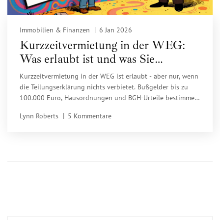
Immobilien & Finanzen
6 Jan 2026
Kurzzeitvermietung in der WEG:
Was erlaubt ist und was Sie
unbedingt wissen müssen
Kurzzeitvermietung in der WEG ist erlaubt - aber nur, wenn
die Teilungserklärung nichts verbietet. Bußgelder bis zu
100.000 Euro, Hausordnungen und BGH-Urteile bestimmen,
was wirklich geht. Hier erfahren Sie, wie Sie sicher
Lynn Roberts
5 Kommentare
vermieten und Strafen vermeiden.