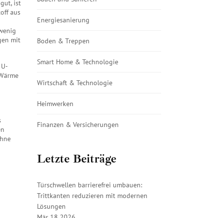
ut, ist
off aus
Energiesanierung
 wenig
gen mit
Boden & Treppen
Smart Home & Technologie
 U-
e Wärme
Wirtschaft & Technologie
Heimwerken
s
Finanzen & Versicherungen
en
ohne
Letzte Beiträge
Türschwellen barrierefrei umbauen:
Trittkanten reduzieren mit modernen
Lösungen
Mär 18 2026