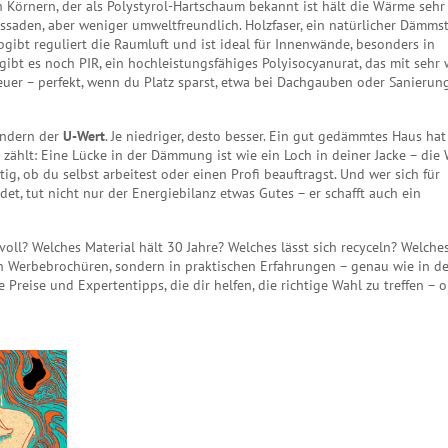
en Körnern, der als Polystyrol-Hartschaum bekannt ist
hält die Wärme sehr g
assaden, aber weniger umweltfreundlich.
Holzfaser
,
ein natürlicher Dämmst
bgibt
reguliert die Raumluft und ist ideal für Innenwände, besonders in
 gibt es noch
PIR
,
ein hochleistungsfähiges Polyisocyanurat, das mit sehr
 teuer – perfekt, wenn du Platz sparst, etwa bei Dachgauben oder Sanierun
sondern der
U-Wert
. Je niedriger, desto besser. Ein gut gedämmtes Haus hat
 zählt: Eine Lücke in der Dämmung ist wie ein Loch in deiner Jacke – di
tig, ob du selbst arbeitest oder einen Profi beauftragst. Und wer sich für
et, tut nicht nur der Energiebilanz etwas Gutes – er schafft auch ein
voll? Welches Material hält 30 Jahre? Welches lässt sich recyceln? Welche
in Werbebrochüren, sondern in praktischen Erfahrungen – genau wie in d
e Preise und Expertentipps, die dir helfen, die richtige Wahl zu treffen – 