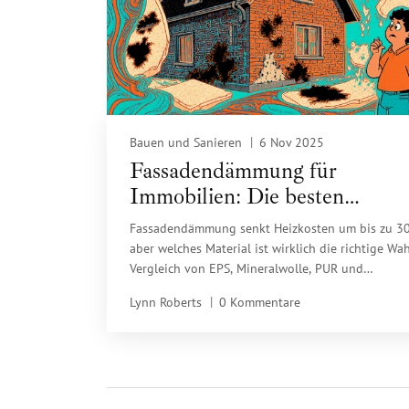
Bauen und Sanieren
6 Nov 2025
Fassadendämmung für
Immobilien: Die besten
Materialien im Vergleich 2025
Fassadendämmung senkt Heizkosten um bis zu 30
aber welches Material ist wirklich die richtige Wah
Vergleich von EPS, Mineralwolle, PUR und
Naturdämmstoffen mit aktuellen Kosten,
Lynn Roberts
0 Kommentare
Expertenmeinungen und Förderhinweisen für 202