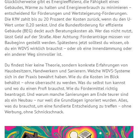
Glücklicherweise gibt es
Energieeffizienz
,
die Fähigkeit eines
Gebäudes, Wärme zu halten und Energieverbrauch zu minimieren –
entscheidend für Förderungen und Wertsteigerung
-Förderungen.
Die KfW zahlt bis zu 20 Prozent der Kosten zurück, wenn du den U-
Wert unter 0,20 senkst. Und die Bundesförderung für effiziente
Gebäude (BEG) deckt auch Beratungskosten ab. Wer das nicht nutzt,
lässt Geld auf der Straße. Aber Achtung: Förderanträge müssen vor
Baubeginn gestellt werden. Spätestens jetzt solltest du wissen, ob
du ein WDVS wirklich brauchst – oder ob eine Innendämmung oder
ein anderer Weg sinnvoller ist.
Du findest hier keine Theorie, sondern konkrete Erfahrungen von
Hausbesitzern, Handwerkern und Sanierern. Welche WDVS-Systeme
sich in der Praxis bewährt haben. Wie du die Kosten im Blick
behältst – ohne überrascht zu werden. Was du selbst tun kannst
und wo du einen Profi brauchst. Wie du Fördermittel richtig
beantragst. Und warum manche Sanierungen am Ende teurer sind
als ein Neubau – nur weil die Grundlagen ignoriert wurden. Alles,
was du brauchst, um eine fundierte Entscheidung zu treffen – ohne
Werbung, ohne Schnickschnack.