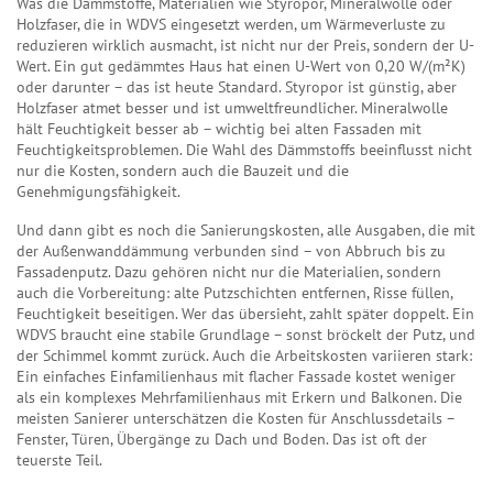
Was die
Dämmstoffe
,
Materialien wie Styropor, Mineralwolle oder
Holzfaser, die in WDVS eingesetzt werden, um Wärmeverluste zu
reduzieren
wirklich ausmacht, ist nicht nur der Preis, sondern der U-
Wert. Ein gut gedämmtes Haus hat einen U-Wert von 0,20 W/(m²K)
oder darunter – das ist heute Standard. Styropor ist günstig, aber
Holzfaser atmet besser und ist umweltfreundlicher. Mineralwolle
hält Feuchtigkeit besser ab – wichtig bei alten Fassaden mit
Feuchtigkeitsproblemen. Die Wahl des Dämmstoffs beeinflusst nicht
nur die Kosten, sondern auch die Bauzeit und die
Genehmigungsfähigkeit.
Und dann gibt es noch die
Sanierungskosten
,
alle Ausgaben, die mit
der Außenwanddämmung verbunden sind – von Abbruch bis zu
Fassadenputz
. Dazu gehören nicht nur die Materialien, sondern
auch die Vorbereitung: alte Putzschichten entfernen, Risse füllen,
Feuchtigkeit beseitigen. Wer das übersieht, zahlt später doppelt. Ein
WDVS braucht eine stabile Grundlage – sonst bröckelt der Putz, und
der Schimmel kommt zurück. Auch die Arbeitskosten variieren stark:
Ein einfaches Einfamilienhaus mit flacher Fassade kostet weniger
als ein komplexes Mehrfamilienhaus mit Erkern und Balkonen. Die
meisten Sanierer unterschätzen die Kosten für Anschlussdetails –
Fenster, Türen, Übergänge zu Dach und Boden. Das ist oft der
teuerste Teil.