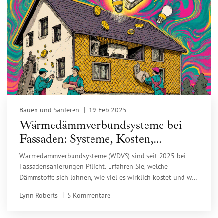
Bauen und Sanieren
19 Feb 2025
Wärmedämmverbundsysteme bei
Fassaden: Systeme, Kosten,
Lebensdauer - Alles, was Sie 2025
Wärmedämmverbundsysteme (WDVS) sind seit 2025 bei
wissen müssen
Fassadensanierungen Pflicht. Erfahren Sie, welche
Dämmstoffe sich lohnen, wie viel es wirklich kostet und wie
lange ein WDVS hält - mit aktuellen Preisen, Förderungen
Lynn Roberts
5 Kommentare
und Expertentipps für 2025.