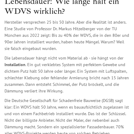
Lebensdauer: Wie lange hält ein
WDVS wirklich?
Hersteller versprechen 25 bis 50 Jahre. Aber die Realität ist anders.
Eine Studie von Professor Dr. Markus Hitzelberger von der TU
München aus 2022 zeigt: Bis zu 40% der WDVS, die in den 80er und
90er Jahren installiert wurden, haben heute Mängel. Warum? Weil
sie falsch eingebaut wurden.
Die Lebensdauer hängt nicht vom Material ab - sie hängt von der
Installation
. Ein gut verklebtes System mit perfektem Gewebe und
dichtem Putz hält 50 Jahre oder länger. Ein System mit Luftspalten,
schlechter Klebung oder fehlender Armierung bricht nach 15 Jahren
zusammen. Dann entsteht Schimmel, der Putz bröckelt, und die
Dämmung verliert ihre Wirkung.
Die Deutsche Gesellschaft für Schadenfreie Bauweise (DGSB) sagt
klar: Ein WDVS hält 50 Jahre, wenn es bauaufsichtlich zugelassen ist
und von einem Fachbetrieb installiert wurde. Das ist der Schlüssel.
Nicht der billigste Anbieter. Nicht der Maler, der nebenbei auch
Dämmung macht. Sondern ein spezialisierter Fassadenbauer. 70%
aller WDVS-Projekte werden heute von solchen Betrieben