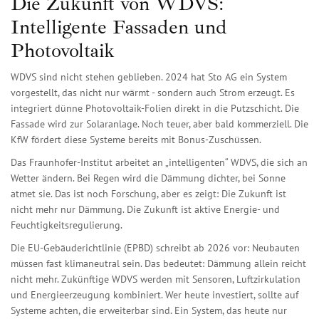
Die Zukunft von WDVS:
Intelligente Fassaden und
Photovoltaik
WDVS sind nicht stehen geblieben. 2024 hat Sto AG ein System
vorgestellt, das nicht nur wärmt - sondern auch Strom erzeugt. Es
integriert dünne Photovoltaik-Folien direkt in die Putzschicht. Die
Fassade wird zur Solaranlage. Noch teuer, aber bald kommerziell. Die
KfW fördert diese Systeme bereits mit Bonus-Zuschüssen.
Das Fraunhofer-Institut arbeitet an „intelligenten“ WDVS, die sich an
Wetter ändern. Bei Regen wird die Dämmung dichter, bei Sonne
atmet sie. Das ist noch Forschung, aber es zeigt: Die Zukunft ist
nicht mehr nur Dämmung. Die Zukunft ist aktive Energie- und
Feuchtigkeitsregulierung.
Die EU-Gebäuderichtlinie (EPBD) schreibt ab 2026 vor: Neubauten
müssen fast klimaneutral sein. Das bedeutet: Dämmung allein reicht
nicht mehr. Zukünftige WDVS werden mit Sensoren, Luftzirkulation
und Energieerzeugung kombiniert. Wer heute investiert, sollte auf
Systeme achten, die erweiterbar sind. Ein System, das heute nur