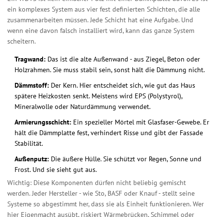
ein komplexes System aus vier fest definierten Schichten, die alle
zusammenarbeiten müssen. Jede Schicht hat eine Aufgabe. Und
wenn eine davon falsch installiert wird, kann das ganze System
scheitern.
Tragwand:
Das ist die alte Außenwand - aus Ziegel, Beton oder
Holzrahmen. Sie muss stabil sein, sonst hält die Dämmung nicht.
Dämmstoff:
Der Kern. Hier entscheidet sich, wie gut das Haus
spätere Heizkosten senkt. Meistens wird EPS (Polystyrol),
Mineralwolle oder Naturdämmung verwendet.
Armierungsschicht:
Ein spezieller Mörtel mit Glasfaser-Gewebe. Er
hält die Dämmplatte fest, verhindert Risse und gibt der Fassade
Stabilität.
Außenputz:
Die äußere Hülle. Sie schützt vor Regen, Sonne und
Frost. Und sie sieht gut aus.
Wichtig: Diese Komponenten dürfen nicht beliebig gemischt
werden. Jeder Hersteller - wie Sto, BASF oder Knauf - stellt seine
Systeme so abgestimmt her, dass sie als Einheit funktionieren. Wer
hier Eigenmacht ausübt, riskiert Wärmebrücken, Schimmel oder