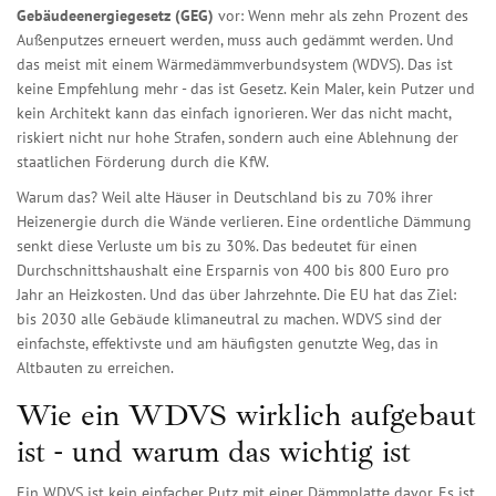
Gebäudeenergiegesetz (GEG)
vor: Wenn mehr als zehn Prozent des
Außenputzes erneuert werden, muss auch gedämmt werden. Und
das meist mit einem Wärmedämmverbundsystem (WDVS). Das ist
keine Empfehlung mehr - das ist Gesetz. Kein Maler, kein Putzer und
kein Architekt kann das einfach ignorieren. Wer das nicht macht,
riskiert nicht nur hohe Strafen, sondern auch eine Ablehnung der
staatlichen Förderung durch die KfW.
Warum das? Weil alte Häuser in Deutschland bis zu 70% ihrer
Heizenergie durch die Wände verlieren. Eine ordentliche Dämmung
senkt diese Verluste um bis zu 30%. Das bedeutet für einen
Durchschnittshaushalt eine Ersparnis von 400 bis 800 Euro pro
Jahr an Heizkosten. Und das über Jahrzehnte. Die EU hat das Ziel:
bis 2030 alle Gebäude klimaneutral zu machen. WDVS sind der
einfachste, effektivste und am häufigsten genutzte Weg, das in
Altbauten zu erreichen.
Wie ein WDVS wirklich aufgebaut
ist - und warum das wichtig ist
Ein WDVS ist kein einfacher Putz mit einer Dämmplatte davor. Es ist