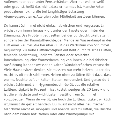
Außenwänden oder unter Fensterbänken. Aber nur weil er weiß
oder grau ist, heißt das nicht, dass er harmlos ist. Manche Arten
produzieren Toxine, die bei langfristiger Belastung
Atemwegsprobleme, Allergien oder Müdigkeit auslösen können.
Du kannst Schimmel nicht einfach abwischen und vergessen. Er
wächst von innen heraus – oft unter der Tapete oder hinter der
Dämmung. Das Problem liegt selten bei der Luftfeuchtigkeit allein,
sondern bei der
Raumluftfeuchte
,
der Menge an Wasserdampf in der
Luft eines Raumes, die bei über 60 % das Wachstum von Schimmel
begünstigt
. Zu hohe Luftfeuchtigkeit entsteht durch falsches Lüften,
fehlende Abdichtung, undichte Fenster oder schlechte
Innendämmung
,
eine Wärmedämmung von innen, die bei falscher
Ausführung Kondenswasser an kalten Wandoberflächen verursacht
.
Viele Hausbesitzer denken, sie müssten nur mehr heizen – aber das
macht es oft noch schlimmer. Heizen ohne zu lüften führt dazu, dass
warme, feuchte Luft an kalten Stellen kondensiert. Und genau dort
wächst Schimmel. Ein
Hygrometer
,
ein Gerät, das die relative
Luftfeuchtigkeit in Prozent misst
kostet weniger als 20 Euro – und
ist die einfachste und wichtigste Investition, um Schimmel
vorzubeugen. Wenn du weißt, wie hoch die Luftfeuchtigkeit wirklich
ist, kannst du gezielt handeln. Du musst nicht alles neu machen.
Manchmal reicht es, morgens und abends kurz zu lüften, die Dusche
nach dem Baden abzuziehen oder eine Wärmepumpe mit