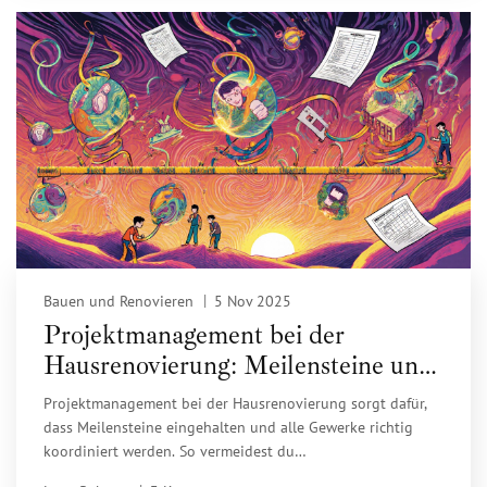
Bauen und Renovieren
5 Nov 2025
Projektmanagement bei der
Hausrenovierung: Meilensteine und
Gewerke erfolgreich steuern
Projektmanagement bei der Hausrenovierung sorgt dafür,
dass Meilensteine eingehalten und alle Gewerke richtig
koordiniert werden. So vermeidest du
Kostenüberschreitungen, Verzögerungen und Stress.