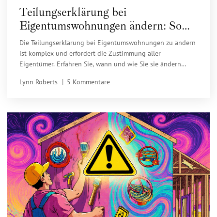
Teilungserklärung bei
Eigentumswohnungen ändern: So
holen Sie die Zustimmung aller
Die Teilungserklärung bei Eigentumswohnungen zu ändern
Eigentümer ein
ist komplex und erfordert die Zustimmung aller
Eigentümer. Erfahren Sie, wann und wie Sie sie ändern
können, welche Kosten entstehen und warum eine
Lynn Roberts
5 Kommentare
gerichtliche Änderung fast immer scheitert.