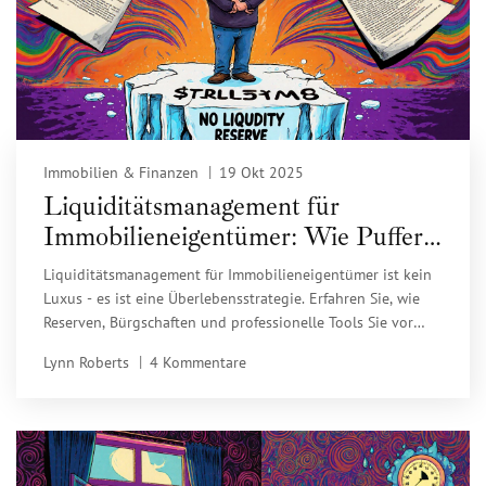
Immobilien & Finanzen
19 Okt 2025
Liquiditätsmanagement für
Immobilieneigentümer: Wie Puffer
und Reserven Ihre
Liquiditätsmanagement für Immobilieneigentümer ist kein
Immobilieninvestition vor Krisen
Luxus - es ist eine Überlebensstrategie. Erfahren Sie, wie
schützen
Reserven, Bürgschaften und professionelle Tools Sie vor
Energiepreisschocks und Mietausfällen schützen.
Lynn Roberts
4 Kommentare