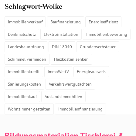
Schlagwort-Wolke
Immobilienverkauf
Baufinanzierung
Energieeffizienz
Denkmalschutz
Elektroinstallation
Immobilienbewertung
Landesbauordnung
DIN 18040
Grunderwerbsteuer
Schimmel vermeiden
Heizkosten senken
Immobilienkredit
ImmoWertV
Energieausweis
Sanierungskosten
Verkehrswertgutachten
Immobilienkauf
Auslandsimmobilien
Wohnzimmer gestalten
Immobilienfinanzierung
Bildungsmaterialien Tischlerei &