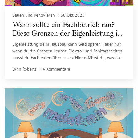
Bauen und Renovieren
30 Okt 2025
Wann sollte ein Fachbetrieb ran?
Diese Grenzen der Eigenleistung im
Haus müssen Sie kennen
Eigenleistung beim Hausbau kann Geld sparen - aber nur,
wenn du die Grenzen kennst. Elektro- und Sanitärarbeiten
musst du Fachleuten überlassen. Hier erfährst du, was du
wirklich selbst machen darfst und wo du riskierst, mehr zu
Lynn Roberts
4 Kommentare
verlieren als zu sparen.