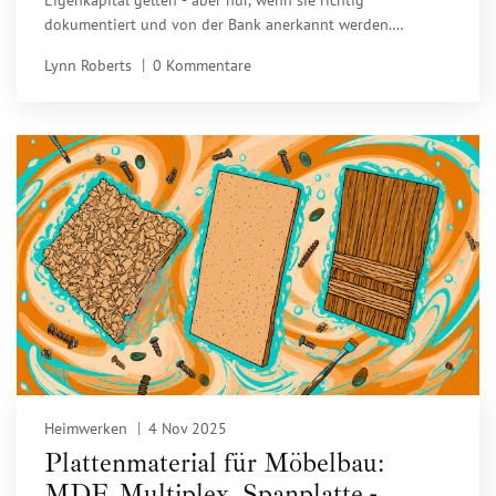
dokumentiert und von der Bank anerkannt werden.
Erfahren Sie, wie viel Banken akzeptieren, welche Risiken es
Lynn Roberts
0 Kommentare
gibt und wie Sie Ihre Muskelhypothek erfolgreich nutzen.
Heimwerken
4 Nov 2025
Plattenmaterial für Möbelbau:
MDF, Multiplex, Spanplatte -