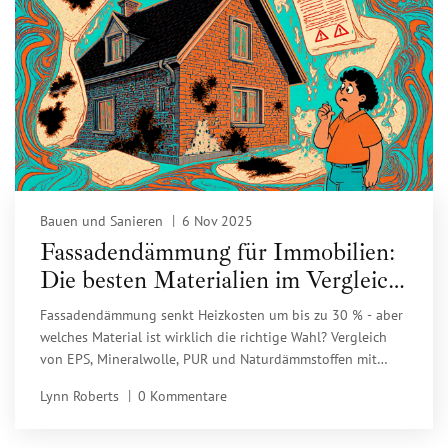
Bauen und Sanieren
6 Nov 2025
Fassadendämmung für Immobilien:
Die besten Materialien im Vergleich
2025
Fassadendämmung senkt Heizkosten um bis zu 30 % - aber
welches Material ist wirklich die richtige Wahl? Vergleich
von EPS, Mineralwolle, PUR und Naturdämmstoffen mit
aktuellen Kosten, Expertenmeinungen und Förderhinweisen
Lynn Roberts
0 Kommentare
für 2025.