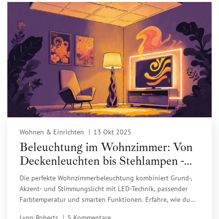
Wohnen & Einrichten
13 Okt 2025
Beleuchtung im Wohnzimmer: Von
Deckenleuchten bis Stehlampen -
Die perfekte Lichtplanung 2025
Die perfekte Wohnzimmerbeleuchtung kombiniert Grund-,
Akzent- und Stimmungslicht mit LED-Technik, passender
Farbtemperatur und smarten Funktionen. Erfahre, wie du
2025 ein gemütliches, energieeffizientes Lichtkonzept
Lynn Roberts
5 Kommentare