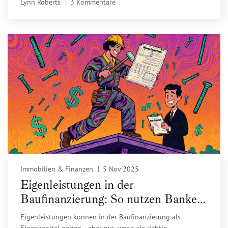
Lynn Roberts
3 Kommentare
Immobilien & Finanzen
5 Nov 2025
Eigenleistungen in der
Baufinanzierung: So nutzen Banken
Ihre Muskelhypothek
Eigenleistungen können in der Baufinanzierung als
Eigenkapital gelten - aber nur, wenn sie richtig