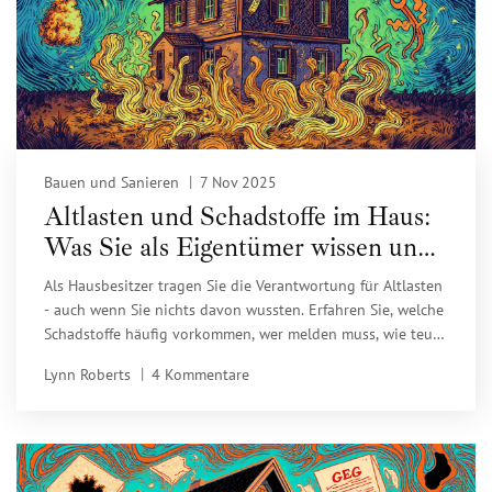
Bauen und Sanieren
7 Nov 2025
Altlasten und Schadstoffe im Haus:
Was Sie als Eigentümer wissen und
tun müssen
Als Hausbesitzer tragen Sie die Verantwortung für Altlasten
- auch wenn Sie nichts davon wussten. Erfahren Sie, welche
Schadstoffe häufig vorkommen, wer melden muss, wie teuer
Sanierungen sind und wie Sie sich vor unerwarteten Kosten
Lynn Roberts
4 Kommentare
schützen.