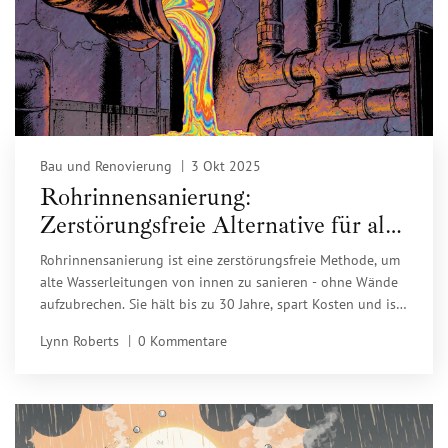
Bau und Renovierung
3 Okt 2025
Rohrinnensanierung:
Zerstörungsfreie Alternative für alte
Wasserleitungen
Rohrinnensanierung ist eine zerstörungsfreie Methode, um
alte Wasserleitungen von innen zu sanieren - ohne Wände
aufzubrechen. Sie hält bis zu 30 Jahre, spart Kosten und ist
umweltfreundlich. Ideal für Trinkwasser-, Abwasser- und
Lynn Roberts
0 Kommentare
Heizungsleitungen.