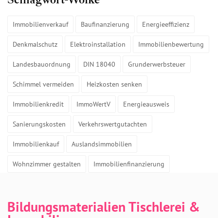
Immobilienverkauf
Baufinanzierung
Energieeffizienz
Denkmalschutz
Elektroinstallation
Immobilienbewertung
Landesbauordnung
DIN 18040
Grunderwerbsteuer
Schimmel vermeiden
Heizkosten senken
Immobilienkredit
ImmoWertV
Energieausweis
Sanierungskosten
Verkehrswertgutachten
Immobilienkauf
Auslandsimmobilien
Wohnzimmer gestalten
Immobilienfinanzierung
Bildungsmaterialien Tischlerei &