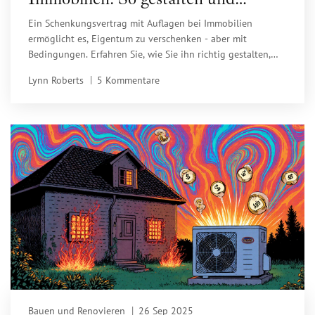
kontrollieren Sie ihn richtig
Ein Schenkungsvertrag mit Auflagen bei Immobilien
ermöglicht es, Eigentum zu verschenken - aber mit
Bedingungen. Erfahren Sie, wie Sie ihn richtig gestalten,
welche Auflagen wirksam sind und wie Sie Streit vermeiden.
Lynn Roberts
5 Kommentare
Bauen und Renovieren
26 Sep 2025