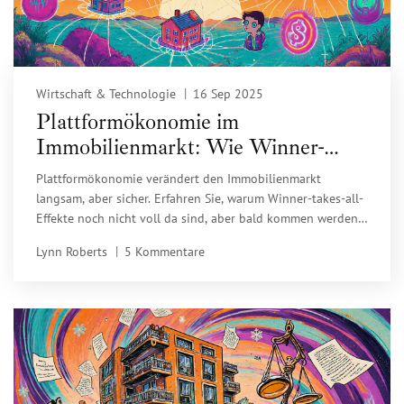
Wirtschaft & Technologie
16 Sep 2025
Plattformökonomie im
Immobilienmarkt: Wie Winner-
takes-all-Effekte die Branche
Plattformökonomie verändert den Immobilienmarkt
verändern
langsam, aber sicher. Erfahren Sie, warum Winner-takes-all-
Effekte noch nicht voll da sind, aber bald kommen werden -
und wie Sie als Eigentümer, Mieter oder Investor jetzt
Lynn Roberts
5 Kommentare
handeln sollten.