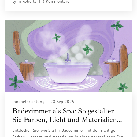
Lynn Roberts
3 Kommentare
und Ihrer Miete ab. Hier erfahren Sie, was das für Sie
bedeutet.
Inneneinrichtung
28 Sep 2025
Badezimmer als Spa: So gestalten
Sie Farben, Licht und Materialien
für maximale Entspannung
Entdecken Sie, wie Sie Ihr Badezimmer mit den richtigen
Farben, Lichtern und Materialien in einen persönlichen Spa-