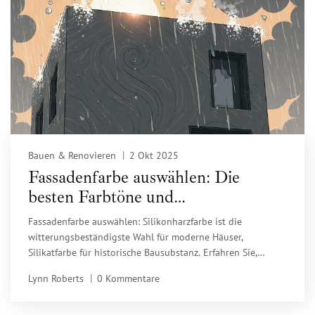
Bauen & Renovieren
2 Okt 2025
Fassadenfarbe auswählen: Die
besten Farbtöne und
witterungsbeständigsten Systeme im
Fassadenfarbe auswählen: Silikonharzfarbe ist die
Vergleich
witterungsbeständigste Wahl für moderne Häuser,
Silikatfarbe für historische Bausubstanz. Erfahren Sie,
welche Farbe wie lange hält, wie sie sich gegen Schimmel
Lynn Roberts
0 Kommentare
und UV-Strahlung verhält und warum Acrylatfarbe oft teurer
ist, als sie scheint.