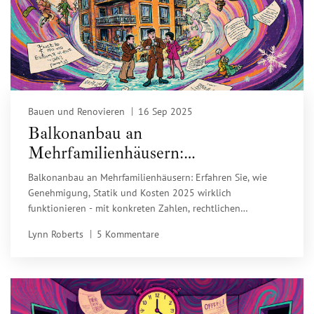
Bauen und Renovieren
16 Sep 2025
Balkonanbau an
Mehrfamilienhäusern:
Genehmigung, Statik, Kosten -
Balkonanbau an Mehrfamilienhäusern: Erfahren Sie, wie
Alles, was Sie 2025 wissen müssen
Genehmigung, Statik und Kosten 2025 wirklich
funktionieren - mit konkreten Zahlen, rechtlichen
Hintergründen und einer Schritt-für-Schritt-Checkliste.
Lynn Roberts
5 Kommentare