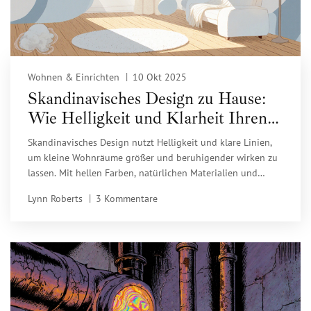
Wohnen & Einrichten
10 Okt 2025
Skandinavisches Design zu Hause:
Wie Helligkeit und Klarheit Ihren
Raum verändern
Skandinavisches Design nutzt Helligkeit und klare Linien,
um kleine Wohnräume größer und beruhigender wirken zu
lassen. Mit hellen Farben, natürlichen Materialien und
warmem Licht schafft es eine Wohlfühlatmosphäre -
Lynn Roberts
3 Kommentare
besonders in deutschen Städten.