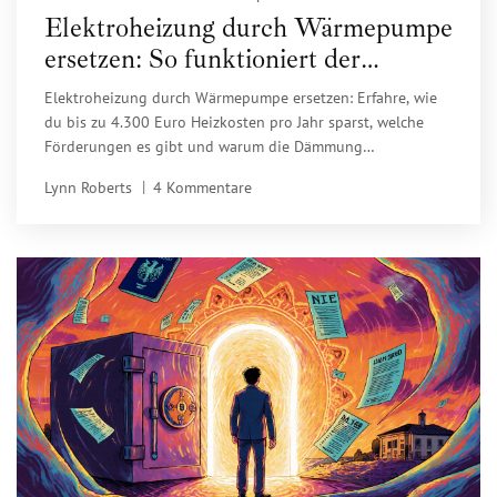
Elektroheizung durch Wärmepumpe
ersetzen: So funktioniert der
Austausch und was er wirklich
Elektroheizung durch Wärmepumpe ersetzen: Erfahre, wie
kostet
du bis zu 4.300 Euro Heizkosten pro Jahr sparst, welche
Förderungen es gibt und warum die Dämmung
entscheidend ist.
Lynn Roberts
4 Kommentare