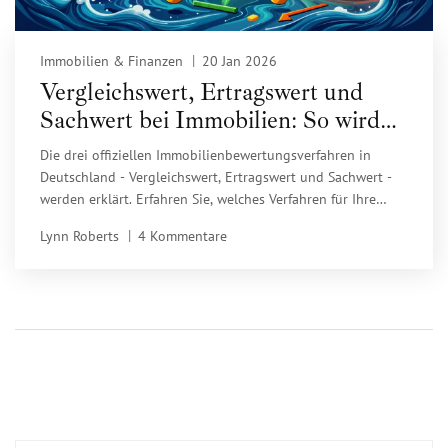
Immobilien & Finanzen
20 Jan 2026
Vergleichswert, Ertragswert und
Sachwert bei Immobilien: So wird
Ihr Grundstück bewertet
Die drei offiziellen Immobilienbewertungsverfahren in
Deutschland - Vergleichswert, Ertragswert und Sachwert -
werden erklärt. Erfahren Sie, welches Verfahren für Ihre
Immobilie gilt und warum die Kombination aller drei immer
Lynn Roberts
4 Kommentare
wichtiger wird.